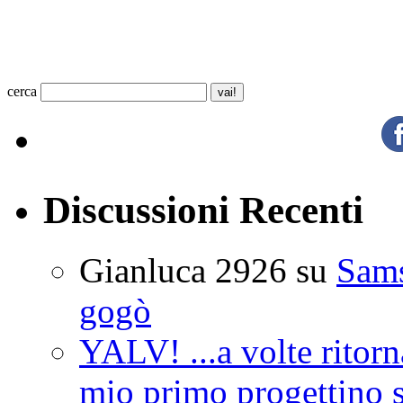
cerca
Discussioni Recenti
Gianluca 2926
su
Sam
gogò
YALV! ...a volte ritorn
mio primo progettino 