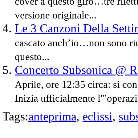
cover a questo giro…tre rilettu
versione originale...
Le 3 Canzoni Della Sett
cascato anch’io…non sono riu
questo...
Concerto Subsonica @ Ri
Aprile, ore 12:35 circa: si co
Inizia ufficialmente l'”operazi
Tags:
anteprima
,
eclissi
,
sub