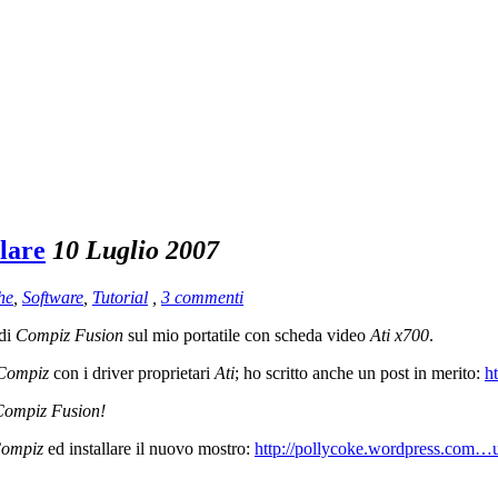
lare
10 Luglio 2007
he
,
Software
,
Tutorial
,
3 commenti
 di
Compiz Fusion
sul mio portatile con scheda video
Ati x700
.
Compiz
con i driver proprietari
Ati
; ho scritto anche un post in merito:
h
Compiz Fusion!
ompiz
ed installare il nuovo mostro:
http://pollycoke.wordpress.com…u