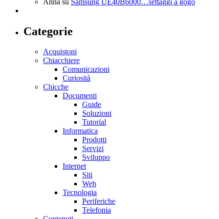
Anna
su
Samsung UE40B6000…settaggi a gogò
Categorie
Acquistoni
Chiacchiere
Comunicazioni
Curiosità
Chicche
Documenti
Guide
Soluzioni
Tutorial
Informatica
Prodotti
Servizi
Sviluppo
Internet
Siti
Web
Tecnologia
Periferiche
Telefonia
Contenuti