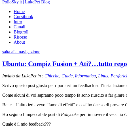
PolloSky.it | LukePet Blog
Home
Guestbook
Intro
Canali
Blogroll
Risorse
About
salta alla navigazione
Ubuntu: Compiz Fusion + Ati?…tutto rego
Inviato da LukePet in :
Chicche
,
Guide
,
Informatica
,
Linux
,
Periferic
Scrivo questo post giusto per riportarvi un feedback sull’installazione
Come alcuni di voi sapranno poco tempo fa sono riuscito a far girare
Bene…l’altro ieri avevo “fame di effetti” e così ho deciso di provare
Ho seguito l’impeccabile post di
Pollycoke
per rimuovere il vecchio
C
Quale è il mio feedback???