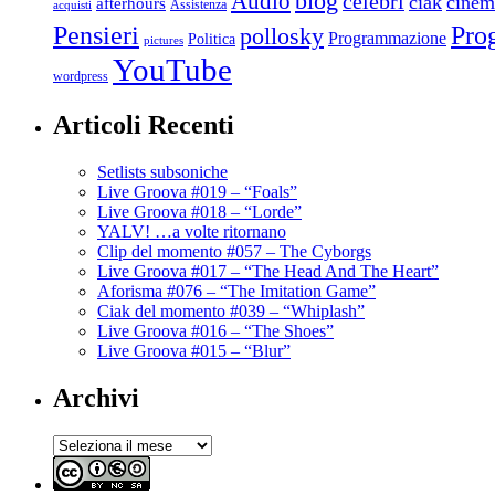
blog
Audio
celebri
ciak
cinem
afterhours
Assistenza
acquisti
Pro
Pensieri
pollosky
Programmazione
Politica
pictures
YouTube
wordpress
Articoli Recenti
Setlists subsoniche
Live Groova #019 – “Foals”
Live Groova #018 – “Lorde”
YALV! …a volte ritornano
Clip del momento #057 – The Cyborgs
Live Groova #017 – “The Head And The Heart”
Aforisma #076 – “The Imitation Game”
Ciak del momento #039 – “Whiplash”
Live Groova #016 – “The Shoes”
Live Groova #015 – “Blur”
Archivi
Archivi