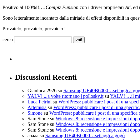
Positivo al 100%!!!…
Compiz Funsion
con i driver proprietari
Ati
, ed 
Sono letteralmente incantato dalla miriade di effetti disponibili in q
Provatelo, provatelo, provatelo!
cerca
Discussioni Recenti
Gianluca 2926
su
Samsung UE40B6000…settaggi a go
YALV! ...a volte ritornano | pollosky.it
su
YALV! …il mio
Luca Petrini
su
WordPress: pubblicare i post di una speci
Artemisia
su
WordPress: pubblicare i post di una specific
Simone
su
WordPress: pubblicare i post di una specifica 
Sam Stone
su
Windows 8: recensione e impressioni dopo 
Sam Stone
su
Windows 8: recensione e impressioni dopo 
Sam Stone
su
Windows 8: recensione e impressioni dopo 
aaaaa
su
Samsung UE40B6000…settaggi a gogò