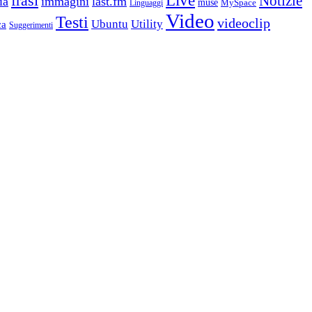
frasi
Live
Notizie
ia
immagini
last.fm
muse
MySpace
Linguaggi
Video
Testi
videoclip
Ubuntu
Utility
ca
Suggerimenti