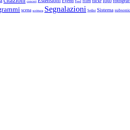
citazioni
Estensioni
foto
a
fotograf
film
Eventi
flickr
concert
Feed
Segnalazioni
grammi
Sistema
scena
subsoni
scrittura
Setlist