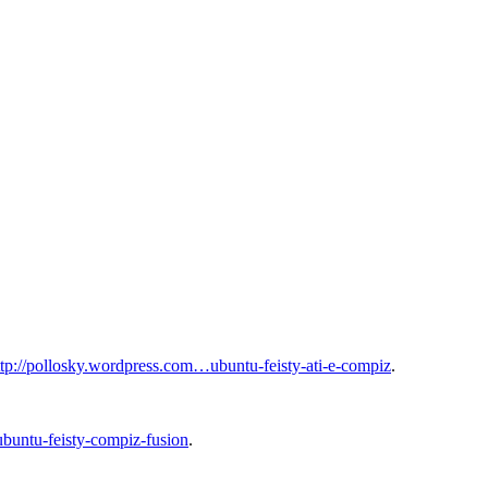
ttp://pollosky.wordpress.com…ubuntu-feisty-ati-e-compiz
.
buntu-feisty-compiz-fusion
.