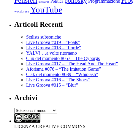
Pro
Pensieri
pollosky
Programmazione
Politica
pictures
YouTube
wordpress
Articoli Recenti
Setlists subsoniche
Live Groova #019 – “Foals”
Live Groova #018 – “Lorde”
YALV! …a volte ritornano
Clip del momento #057 – The Cyborgs
Live Groova #017 – “The Head And The Heart”
Aforisma #076 – “The Imitation Game”
Ciak del momento #039 – “Whiplash”
Live Groova #016 – “The Shoes”
Live Groova #015 – “Blur”
Archivi
Archivi
LICENZA CREATIVE COMMONS