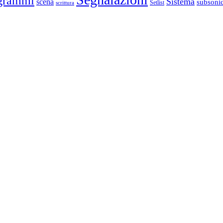
grammi
Sistema
scena
subsoni
scrittura
Setlist