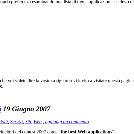
propria preferenza esaminando una lista di trenta applicazioni…e devo dire
che voi volete dire la vostra a riguardo vi invito a visitare questa pagin
e.
i
19 Giugno 2007
dotti
,
Servizi
,
Siti
,
Web
,
aggiungi un commento
incitori del contest 2007 come “
the best Web applications
“.