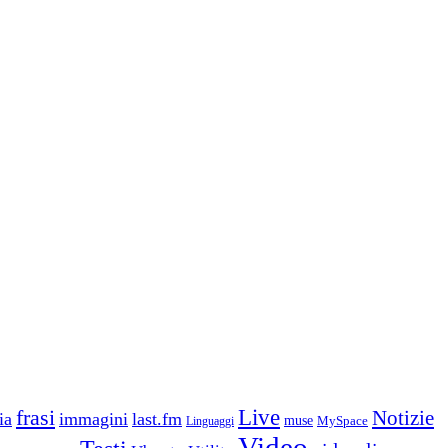
frasi
Live
Notizie
ia
immagini
last.fm
muse
MySpace
Linguaggi
Video