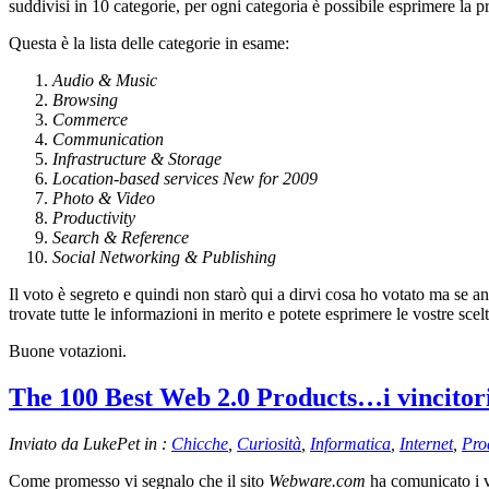
suddivisi in 10 categorie, per ogni categoria è possibile esprimere la 
Questa è la lista delle categorie in esame:
Audio & Music
Browsing
Commerce
Communication
Infrastructure & Storage
Location-based services New for 2009
Photo & Video
Productivity
Search & Reference
Social Networking & Publishing
Il voto è segreto e quindi non starò qui a dirvi cosa ho votato ma se an
trovate tutte le informazioni in merito e potete esprimere le vostre scelt
Buone votazioni.
The 100 Best Web 2.0 Products…i vincitor
Inviato da LukePet in :
Chicche
,
Curiosità
,
Informatica
,
Internet
,
Pro
Come promesso vi segnalo che il sito
Webware.com
ha comunicato i v