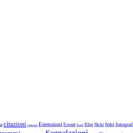
citazioni
Estensioni
foto
a
fotograf
film
Eventi
flickr
concert
Feed
Segnalazioni