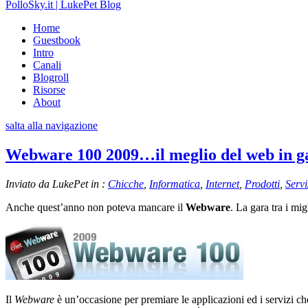
PolloSky.it | LukePet Blog
Home
Guestbook
Intro
Canali
Blogroll
Risorse
About
salta alla navigazione
Webware 100 2009…il meglio del web in g
Inviato da LukePet in :
Chicche
,
Informatica
,
Internet
,
Prodotti
,
Servi
Anche quest’anno non poteva mancare il
Webware
. La gara tra i mi
Il
Webware
è un’occasione per premiare le applicazioni ed i servizi che