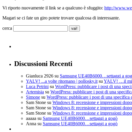
Vi riporto nuovamente il link se a qualcuno è sfuggito:
http://www.w
Magari se ci fate un giro potete trovare qualcosa di interessante.
cerca
Discussioni Recenti
Gianluca 2926
su
Samsung UE40B6000…settaggi a go
YALV! ...a volte ritornano | pollosky.it
su
YALV! …il mio
Luca Petrini
su
WordPress: pubblicare i post di una speci
Artemisia
su
WordPress: pubblicare i post di una specific
Simone
su
WordPress: pubblicare i post di una specifica 
Sam Stone
su
Windows 8: recensione e impressioni dopo 
Sam Stone
su
Windows 8: recensione e impressioni dopo 
Sam Stone
su
Windows 8: recensione e impressioni dopo 
aaaaa
su
Samsung UE40B6000…settaggi a gogò
Anna
su
Samsung UE40B6000…settaggi a gogò