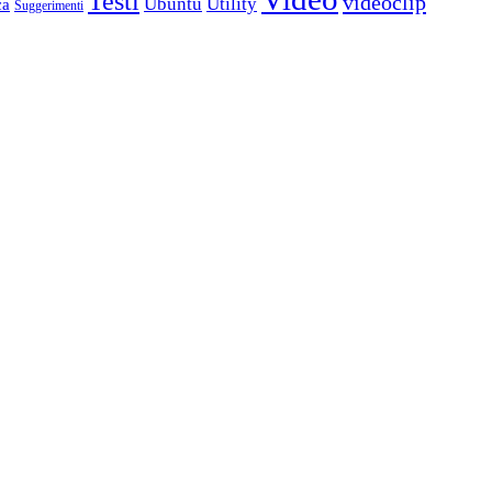
Testi
videoclip
Ubuntu
Utility
ca
Suggerimenti