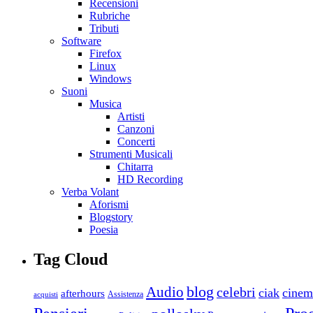
Recensioni
Rubriche
Tributi
Software
Firefox
Linux
Windows
Suoni
Musica
Artisti
Canzoni
Concerti
Strumenti Musicali
Chitarra
HD Recording
Verba Volant
Aforismi
Blogstory
Poesia
Tag Cloud
blog
Audio
celebri
ciak
cinem
afterhours
Assistenza
acquisti