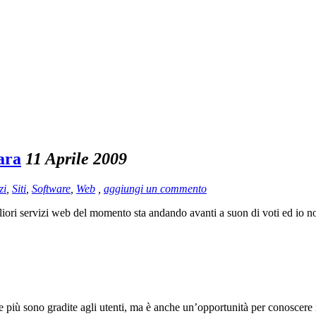
ara
11 Aprile 2009
zi
,
Siti
,
Software
,
Web
,
aggiungi un commento
gliori servizi web del momento sta andando avanti a suon di voti ed io n
 più sono gradite agli utenti, ma è anche un’opportunità per conoscere meg