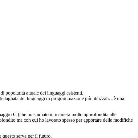
i popolarità attuale dei linguaggi esistenti.
n dettagliata dei linguaggi di programmazione più utilizzati…è una
guaggio
C
(che ho studiato in maniera molto approfondita alle
ondito ma con cui ho lavorato spesso per apportare delle modifiche
questo serva per il futuro.