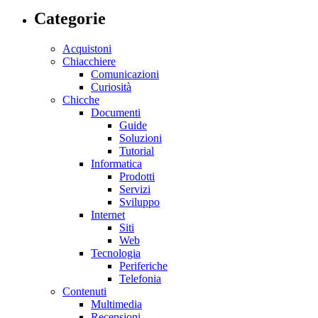
Categorie
Acquistoni
Chiacchiere
Comunicazioni
Curiosità
Chicche
Documenti
Guide
Soluzioni
Tutorial
Informatica
Prodotti
Servizi
Sviluppo
Internet
Siti
Web
Tecnologia
Periferiche
Telefonia
Contenuti
Multimedia
Recensioni