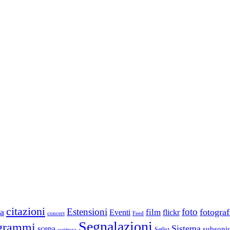
citazioni
Estensioni
foto
a
fotograf
film
Eventi
flickr
concert
Feed
Segnalazioni
grammi
Sistema
scena
subsoni
scrittura
Setlist