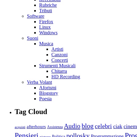
Rubriche
Tributi
Software
Firefox
Linux
Windows
Suoni
Musica
Artisti
Canzoni
Concerti
Strumenti Musicali
Chitarra
HD Recording
Verba Volant
Aforismi
Blogstory
Poesia
Tag Cloud
blog
Audio
celebri
ciak
cinem
afterhours
Assistenza
acquisti
Pro
Pensieri
pollosky
Programmazione
Politica
pictures