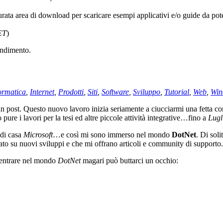
turata area di download per scaricare esempi applicativi e/o guide da pote
ET
)
endimento.
ormatica
,
Internet
,
Prodotti
,
Siti
,
Software
,
Sviluppo
,
Tutorial
,
Web
,
Win
 un post. Questo nuovo lavoro inizia seriamente a ciucciarmi una fetta 
ure i lavori per la tesi ed altre piccole attività integrative…fino a
Lugl
 di casa
Microsoft
…e così mi sono immerso nel mondo
DotNet
. Di sol
ato su nuovi sviluppi e che mi offrano articoli e community di supporto.
d entrare nel mondo
DotNet
magari può buttarci un occhio: