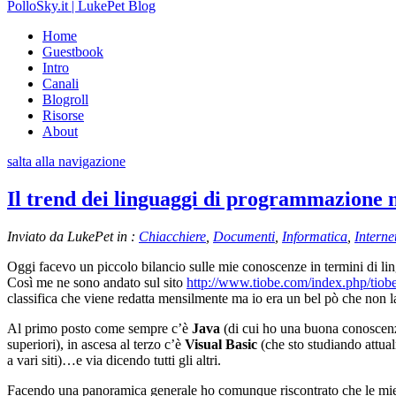
PolloSky.it | LukePet Blog
Home
Guestbook
Intro
Canali
Blogroll
Risorse
About
salta alla navigazione
Il trend dei linguaggi di programmazione n
Inviato da LukePet in :
Chiacchiere
,
Documenti
,
Informatica
,
Interne
Oggi facevo un piccolo bilancio sulle mie conoscenze in termini di ling
Così me ne sono andato sul sito
http://www.tiobe.com/index.php/tiob
classifica che viene redatta mensilmente ma io era un bel pò che non l
Al primo posto come sempre c’è
Java
(di cui ho una buona conoscenza 
superiori), in ascesa al terzo c’è
Visual Basic
(che sto studiando attual
a vari siti)…e via dicendo tutti gli altri.
Facendo una panoramica generale ho comunque riscontrato che le mie c