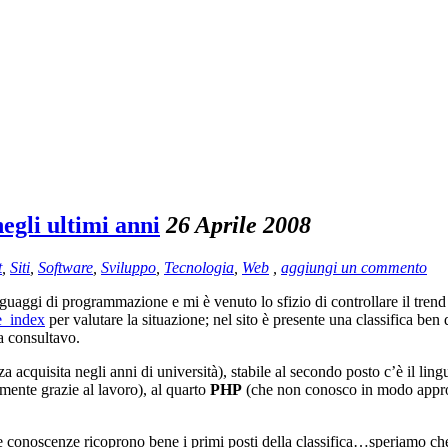
egli ultimi anni
26 Aprile 2008
t
,
Siti
,
Software
,
Sviluppo
,
Tecnologia
,
Web
,
aggiungi un commento
uaggi di programmazione e mi è venuto lo sfizio di controllare il trend d
e_index
per valutare la situazione; nel sito è presente una classifica be
a consultavo.
acquisita negli anni di università), stabile al secondo posto c’è il lin
mente grazie al lavoro), al quarto
PHP
(che non conosco in modo approf
onoscenze ricoprono bene i primi posti della classifica…speriamo che 