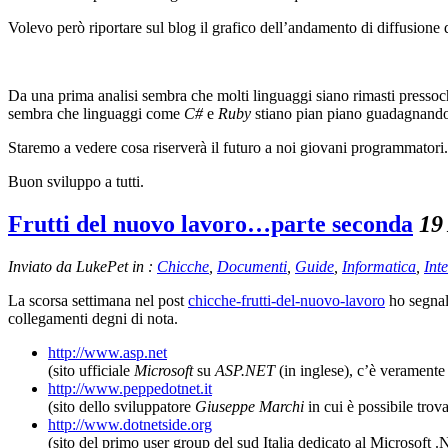
Volevo però riportare sul blog il grafico dell’andamento di diffusione de
Da una prima analisi sembra che molti linguaggi siano rimasti pressoch
sembra che linguaggi come
C#
e
Ruby
stiano pian piano guadagnando
Staremo a vedere cosa riserverà il futuro a noi giovani programmatori.
Buon sviluppo a tutti.
Frutti del nuovo lavoro…parte seconda
19
Inviato da LukePet in :
Chicche
,
Documenti
,
Guide
,
Informatica
,
Int
La scorsa settimana nel post
chicche-frutti-del-nuovo-lavoro
ho segnal
collegamenti degni di nota.
http://www.asp.net
(sito ufficiale
Microsoft
su
ASP.NET
(in inglese), c’è veramente 
http://www.peppedotnet.it
(sito dello sviluppatore
Giuseppe Marchi
in cui è possibile trov
http://www.dotnetside.org
(sito del primo user group del sud Italia dedicato al Microsof