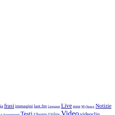
frasi
Live
Notizie
ia
immagini
last.fm
muse
MySpace
Linguaggi
Video
Testi
videoclip
Ubuntu
Utility
ca
Suggerimenti