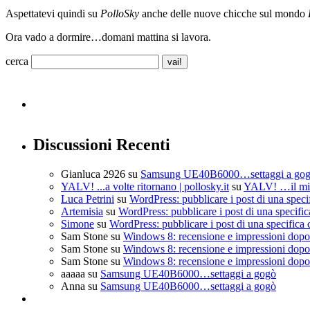
Aspettatevi quindi su
PolloSky
anche delle nuove chicche sul mondo
Ora vado a dormire…domani mattina si lavora.
cerca
Discussioni Recenti
Gianluca 2926
su
Samsung UE40B6000…settaggi a go
YALV! ...a volte ritornano | pollosky.it
su
YALV! …il mio
Luca Petrini
su
WordPress: pubblicare i post di una speci
Artemisia
su
WordPress: pubblicare i post di una specific
Simone
su
WordPress: pubblicare i post di una specifica 
Sam Stone
su
Windows 8: recensione e impressioni dopo 
Sam Stone
su
Windows 8: recensione e impressioni dopo 
Sam Stone
su
Windows 8: recensione e impressioni dopo 
aaaaa
su
Samsung UE40B6000…settaggi a gogò
Anna
su
Samsung UE40B6000…settaggi a gogò