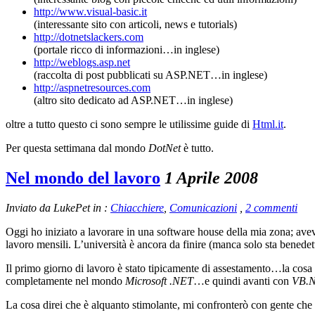
http://www.visual-basic.it
(interessante sito con articoli, news e tutorials)
http://dotnetslackers.com
(portale ricco di informazioni…in inglese)
http://weblogs.asp.net
(raccolta di post pubblicati su ASP.NET…in inglese)
http://aspnetresources.com
(altro sito dedicato ad ASP.NET…in inglese)
oltre a tutto questo ci sono sempre le utilissime guide di
Html.it
.
Per questa settimana dal mondo
DotNet
è tutto.
Nel mondo del lavoro
1 Aprile 2008
Inviato da LukePet in :
Chiacchiere
,
Comunicazioni
,
2 commenti
Oggi ho iniziato a lavorare in una software house della mia zona; ave
lavoro mensili. L’università è ancora da finire (manca solo sta benedett
Il primo giorno di lavoro è stato tipicamente di assestamento…la cos
completamente nel mondo
Microsoft .NET
…e quindi avanti con
VB.N
La cosa direi che è alquanto stimolante, mi confronterò con gente ch