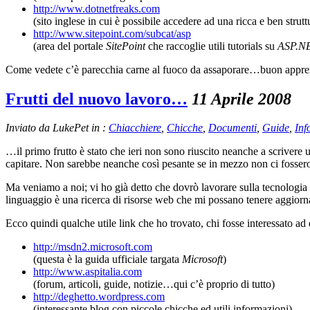
http://www.dotnetfreaks.com
(sito inglese in cui è possibile accedere ad una ricca e ben strut
http://www.sitepoint.com/subcat/asp
(area del portale
SitePoint
che raccoglie utili tutorials su
ASP.N
Come vedete c’è parecchia carne al fuoco da assaporare…buon appr
Frutti del nuovo lavoro…
11 Aprile 2008
Inviato da LukePet in :
Chiacchiere
,
Chicche
,
Documenti
,
Guide
,
Inf
…il primo frutto è stato che ieri non sono riuscito neanche a scrivere
capitare. Non sarebbe neanche così pesante se in mezzo non ci fossero p
Ma veniamo a noi; vi ho già detto che dovrò lavorare sulla tecnologia
linguaggio è una ricerca di risorse web che mi possano tenere aggiorn
Ecco quindi qualche utile link che ho trovato, chi fosse interessato a
http://msdn2.microsoft.com
(questa è la guida ufficiale targata
Microsoft
)
http://www.aspitalia.com
(forum, articoli, guide, notizie…qui c’è proprio di tutto)
http://deghetto.wordpress.com
(interessante blog con piccole chicche ed utili informazioni)