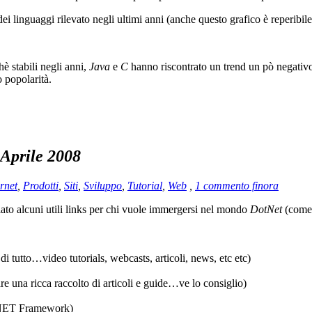
i linguaggi rilevato negli ultimi anni (anche questo grafico è reperibile 
è stabili negli anni,
Java
e
C
hanno riscontrato un trend un pò negativo
 popolarità.
 Aprile 2008
ernet
,
Prodotti
,
Siti
,
Sviluppo
,
Tutorial
,
Web
,
1 commento finora
ato alcuni utili links per chi vuole immergersi nel mondo
DotNet
(come 
di tutto…video tutorials, webcasts, articoli, news, etc etc)
are una ricca raccolto di articoli e guide…ve lo consiglio)
t .NET Framework)