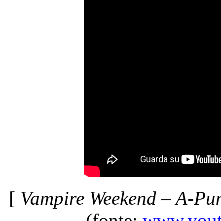
[
Vampire Weekend – A-Pun
(fonte:
www.yout