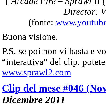
[
Arcade Fire – Sprawl II
Director: V
(fonte:
www.youtube
Buona visione.
P.S. se poi non vi basta e v
“interattiva” del clip, potet
www.sprawl2.com
Clip del mese #046 (No
Dicembre 2011