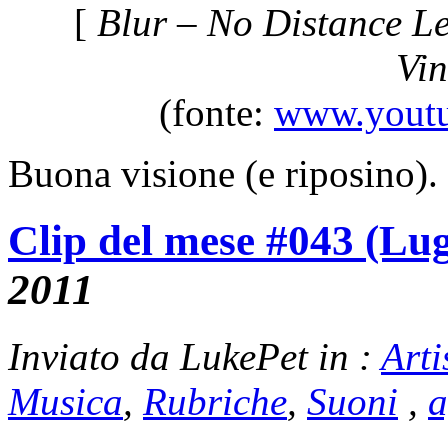
[
Blur – No Distance Le
Vin
(fonte:
www.youtu
Buona visione (e riposino).
Clip del mese #043 (Lu
2011
Inviato da LukePet in :
Arti
Musica
,
Rubriche
,
Suoni
,
a