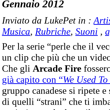
Gennaio 2012
Inviato da LukePet in :
Arti
Musica
,
Rubriche
,
Suoni
,
a
Per la serie “perle che il ve
un clip che più che un vide
Che gli
Arcade Fire
fosser
già capito con “
We Used To
gruppo canadese si ripete e 
di quelli “strani” che ti im