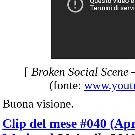
[
Broken Social Scene 
(fonte:
www.youtub
Buona visione.
Clip del mese #040 (Apr