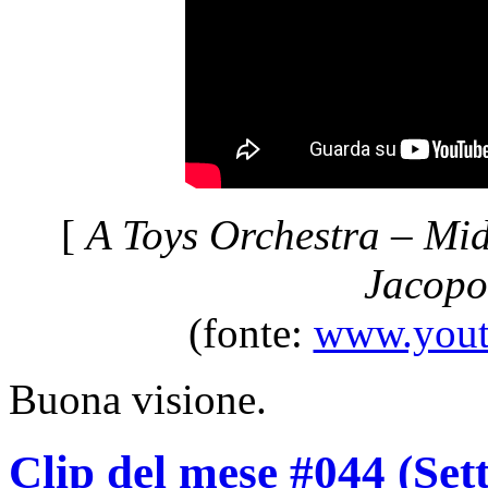
[
A Toys Orchestra – Mid
Jacopo
(fonte:
www.yout
Buona visione.
Clip del mese #044 (Set