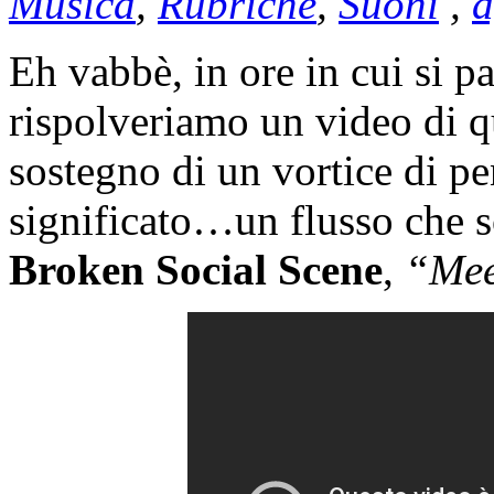
Musica
,
Rubriche
,
Suoni
,
a
Eh vabbè, in ore in cui si p
rispolveriamo un video di qu
sostegno di un vortice di pe
significato…un flusso che so
Broken Social Scene
,
“Mee