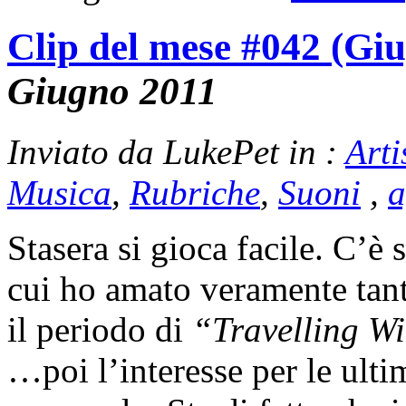
Clip del mese #042 (Gi
Giugno 2011
Inviato da LukePet in :
Arti
Musica
,
Rubriche
,
Suoni
,
a
Stasera si gioca facile. C’è 
cui ho amato veramente tan
il periodo di
“Travelling W
…poi l’interesse per le ult