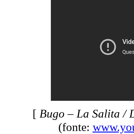
[
Bugo – La Salita / 
(fonte:
www.you