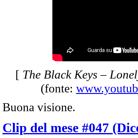
[
The Black Keys – Lonel
(fonte:
www.youtube
Buona visione.
Clip del mese #047 (Di