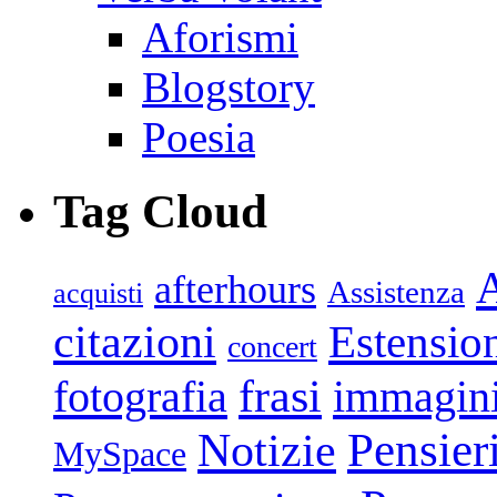
Aforismi
Blogstory
Poesia
Tag Cloud
afterhours
Assistenza
acquisti
citazioni
Estensio
concert
frasi
fotografia
immagin
Pensier
Notizie
MySpace