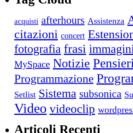
afterhours
Assistenza
acquisti
citazioni
Estensio
concert
frasi
fotografia
immagin
Pensier
Notizie
MySpace
Progr
Programmazione
Sistema
subsonica
Setlist
Su
Video
videoclip
wordpres
Articoli Recenti