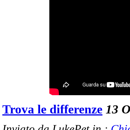
Trova le differenze
13 O
Inviato da LukePet in :
Chi