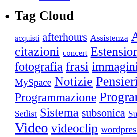
Tag Cloud
afterhours
Assistenza
acquisti
citazioni
Estensio
concert
frasi
fotografia
immagin
Pensier
Notizie
MySpace
Progr
Programmazione
Sistema
subsonica
Setlist
Su
Video
videoclip
wordpres