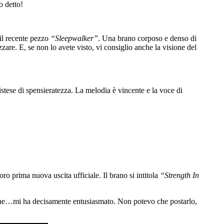
o detto!
il recente pezzo
“Sleepwalker”
. Una brano corposo e denso di
are. E, se non lo avete visto, vi consiglio anche la visione del
istese di spensieratezza. La melodia è vincente e la voce di
ro prima nuova uscita ufficiale. Il brano si intitola
“Strength In
zone…mi ha decisamente entusiasmato. Non potevo che postarlo,