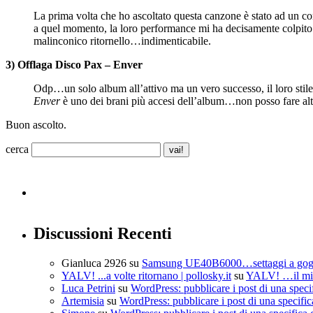
La prima volta che ho ascoltato questa canzone è stato ad un co
a quel momento, la loro performance mi ha decisamente colpito e
malinconico ritornello…indimenticabile.
3) Offlaga Disco Pax – Enver
Odp…un solo album all’attivo ma un vero successo, il loro stile 
Enver
è uno dei brani più accesi dell’album…non posso fare altr
Buon ascolto.
cerca
Discussioni Recenti
Gianluca 2926
su
Samsung UE40B6000…settaggi a go
YALV! ...a volte ritornano | pollosky.it
su
YALV! …il mio
Luca Petrini
su
WordPress: pubblicare i post di una speci
Artemisia
su
WordPress: pubblicare i post di una specific