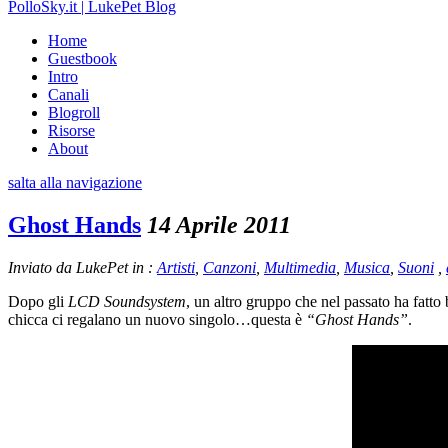
PolloSky.it | LukePet Blog
Home
Guestbook
Intro
Canali
Blogroll
Risorse
About
salta alla navigazione
Ghost Hands
14 Aprile 2011
Inviato da LukePet in :
Artisti
,
Canzoni
,
Multimedia
,
Musica
,
Suoni
,
Dopo gli
LCD Soundsystem
, un altro gruppo che nel passato ha fatto 
chicca ci regalano un nuovo singolo…questa è
“Ghost Hands”
.