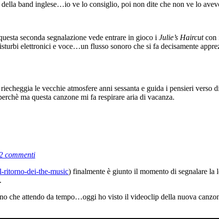
o della band inglese…io ve lo consiglio, poi non dite che non ve lo avev
questa seconda segnalazione vede entrare in gioco i
Julie’s Haircut
con 
isturbi elettronici e voce…un flusso sonoro che si fa decisamente apprezz
riecheggia le vecchie atmosfere anni sessanta e guida i pensieri verso d
erchè ma questa canzone mi fa respirare aria di vacanza.
2 commenti
l-ritorno-dei-the-music
) finalmente è giunto il momento di segnalare la lo
.
torno che attendo da tempo…oggi ho visto il videoclip della nuova can