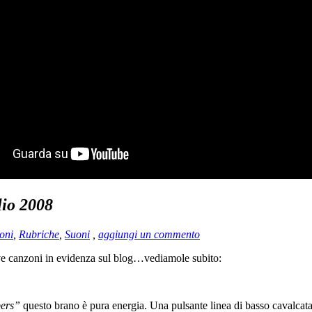
lio 2008
oni
,
Rubriche
,
Suoni
,
aggiungi un commento
ove canzoni in evidenza sul blog…vediamole subito:
bers”
questo brano è pura energia. Una pulsante linea di basso cavalcata