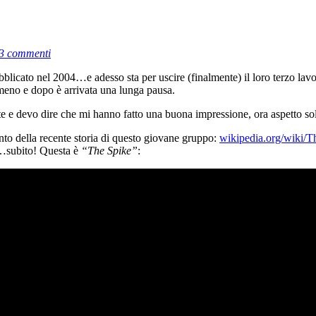
3 commenti
bblicato nel 2004…e adesso sta per uscire (finalmente) il loro terzo la
meno e dopo è arrivata una lunga pausa.
ete e devo dire che mi hanno fatto una buona impressione, ora aspetto sol
to della recente storia di questo giovane gruppo:
wikipedia.org/wiki/
?…subito! Questa è
“The Spike”
: