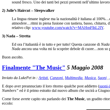
sound fresco. Uno dei tanti bei pezzi presenti nell’ultimo lavor
2) Julie’s Haircut – Sleepwalker
La lingua rimane inglese ma la nazionalità è italiana al 100%…
atmosfere…ritmi in piena fusione con tastiera, basso, chitarra, d
relativo clip:
www.youtube.com/watch?v=MAHmFlhL2IY
.
3) Nada – Stretta
Ed ora l’italianità è in tutto e per tutto! Questa canzone di
Nada
Nada
ancora una volta mi fa scoprire debole di cuore…non so p
Buon ascolto.
Finalmente "The Music"
5 Maggio 2008
Inviato da LukePet in :
Artisti
,
Canzoni
,
Multimedia
,
Musica
,
Suoni
,
E dopo aver preannuciato il loro ritorno qualche post addietro (
suoni-i
Numbers”
ed è il primo estratto dal nuovo album che uscirà a Giugno
Come forse avrete capito sto parlando dei
The Music
, un gradito ri
eccolo: