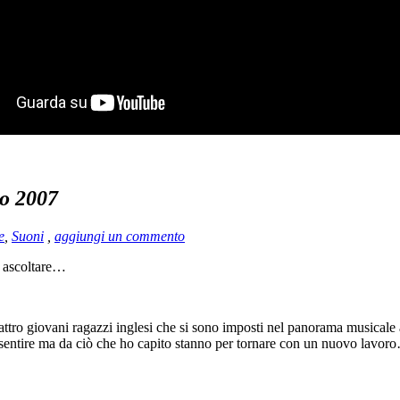
to 2007
e
,
Suoni
,
aggiungi un commento
i ascoltare…
quattro giovani ragazzi inglesi che si sono imposti nel panorama musicale
o sentire ma da ciò che ho capito stanno per tornare con un nuovo lavor