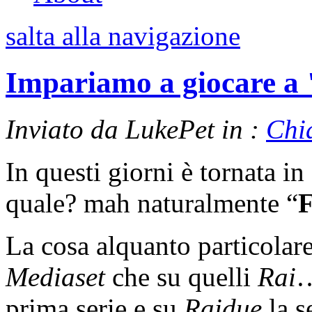
salta alla navigazione
Impariamo a giocare a 
Inviato da LukePet in :
Chi
In questi giorni è tornata i
quale? mah naturalmente “
F
La cosa alquanto particolare
Mediaset
che su quelli
Rai
…
prima serie e su
Raidue
la s