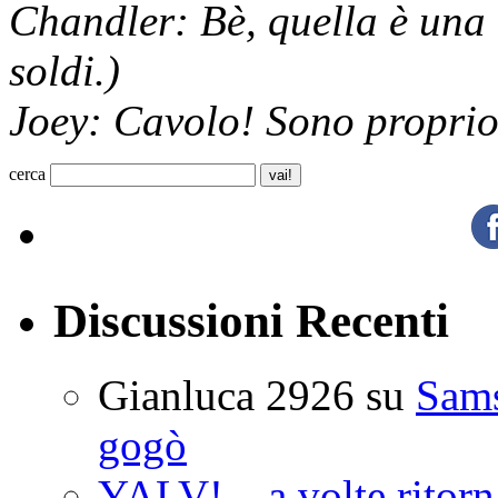
Chandler: Bè, quella è una 
soldi.)
Joey: Cavolo! Sono proprio
cerca
Discussioni Recenti
Gianluca 2926
su
Sam
gogò
YALV! ...a volte ritorn