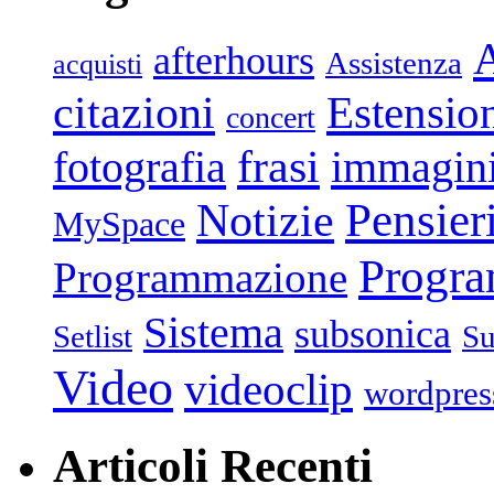
afterhours
Assistenza
acquisti
citazioni
Estensio
concert
frasi
fotografia
immagin
Pensier
Notizie
MySpace
Progr
Programmazione
Sistema
subsonica
Setlist
Su
Video
videoclip
wordpres
Articoli Recenti