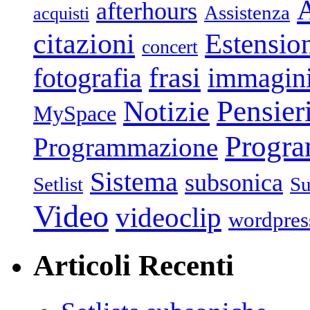
afterhours
Assistenza
acquisti
citazioni
Estensio
concert
frasi
fotografia
immagin
Pensier
Notizie
MySpace
Progr
Programmazione
Sistema
subsonica
Setlist
Su
Video
videoclip
wordpres
Articoli Recenti