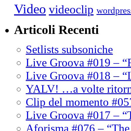
Video
videoclip
wordpres
Articoli Recenti
Setlists subsoniche
Live Groova #019 – “
Live Groova #018 – “
YALV! …a volte ritor
Clip del momento #05
Live Groova #017 – “
Aforisma #076 – “The