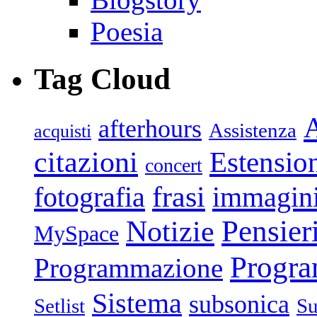
Poesia
Tag Cloud
afterhours
Assistenza
acquisti
citazioni
Estensio
concert
frasi
fotografia
immagin
Pensier
Notizie
MySpace
Progr
Programmazione
Sistema
subsonica
Setlist
Su