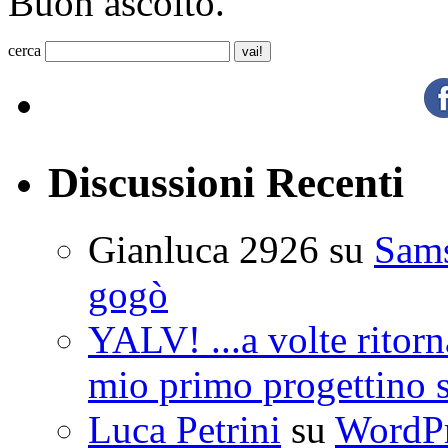
Buon ascolto.
cerca
Discussioni Recenti
Gianluca 2926
su
Sam
gogò
YALV! ...a volte ritorn
mio primo progettino 
Luca Petrini
su
WordPre