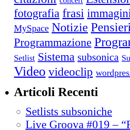
concert
frasi
fotografia
immagin
Pensier
Notizie
MySpace
Progr
Programmazione
Sistema
subsonica
Setlist
Su
Video
videoclip
wordpres
Articoli Recenti
Setlists subsoniche
Live Groova #019 – “