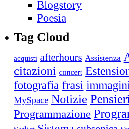
Blogstory
Poesia
Tag Cloud
afterhours
Assistenza
acquisti
citazioni
Estensio
concert
frasi
fotografia
immagin
Pensier
Notizie
MySpace
Progr
Programmazione
Sistema
subsonica