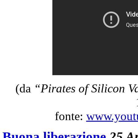
(da
“Pirates of Silicon V
fonte:
www.youtu
Buona liberazione
25 A