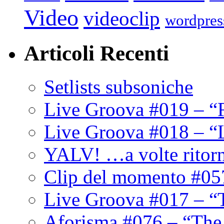
Video
videoclip
wordpres
Articoli Recenti
Setlists subsoniche
Live Groova #019 – “
Live Groova #018 – “
YALV! …a volte ritor
Clip del momento #05
Live Groova #017 – “
Aforisma #076 – “The