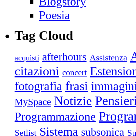
Blogstory
Poesia
Tag Cloud
afterhours
Assistenza
acquisti
citazioni
Estensio
concert
frasi
fotografia
immagin
Pensier
Notizie
MySpace
Progr
Programmazione
Sistema
subsonica
Setlist
Su