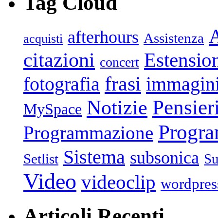
Tag Cloud
afterhours
Assistenza
acquisti
citazioni
Estensio
concert
frasi
fotografia
immagin
Pensier
Notizie
MySpace
Progr
Programmazione
Sistema
subsonica
Setlist
Su
Video
videoclip
wordpres
Articoli Recenti