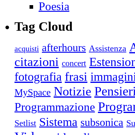
Poesia
Tag Cloud
afterhours
Assistenza
acquisti
citazioni
Estensio
concert
frasi
fotografia
immagin
Pensier
Notizie
MySpace
Progr
Programmazione
Sistema
subsonica
Setlist
Su