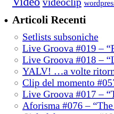
Video
videoclip
wordpres
Articoli Recenti
Setlists subsoniche
Live Groova #019 – “
Live Groova #018 – “
YALV! …a volte ritor
Clip del momento #05
Live Groova #017 – “
Aforisma #076 – “The