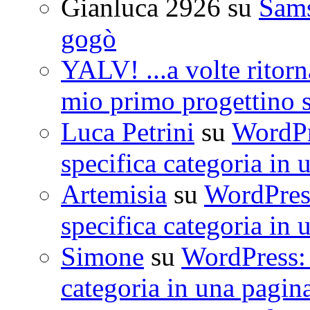
Gianluca 2926
su
Sam
gogò
YALV! ...a volte ritorn
mio primo progettino 
Luca Petrini
su
WordPre
specifica categoria in 
Artemisia
su
WordPress
specifica categoria in 
Simone
su
WordPress: 
categoria in una pagin