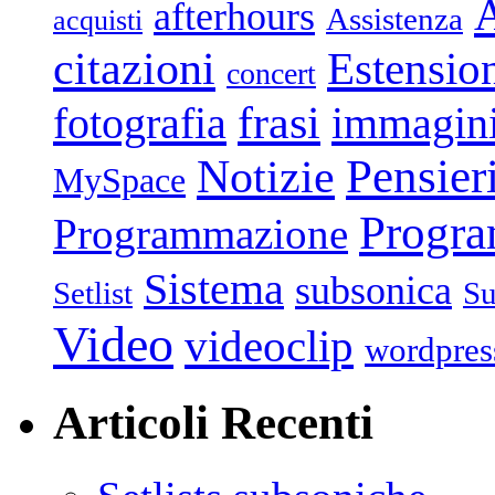
afterhours
Assistenza
acquisti
citazioni
Estensio
concert
frasi
fotografia
immagin
Pensier
Notizie
MySpace
Progr
Programmazione
Sistema
subsonica
Setlist
Su
Video
videoclip
wordpres
Articoli Recenti