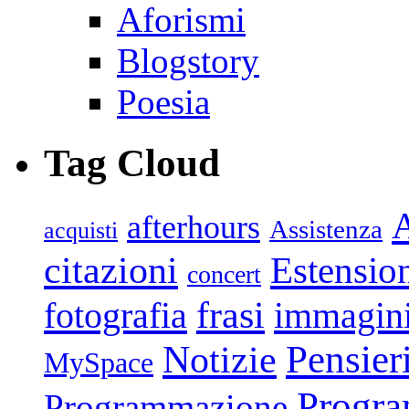
Aforismi
Blogstory
Poesia
Tag Cloud
afterhours
Assistenza
acquisti
citazioni
Estensio
concert
frasi
fotografia
immagin
Pensier
Notizie
MySpace
Progr
Programmazione