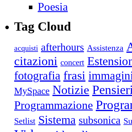
Poesia
Tag Cloud
afterhours
Assistenza
acquisti
citazioni
Estensio
concert
frasi
fotografia
immagin
Pensier
Notizie
MySpace
Progr
Programmazione
Sistema
subsonica
Setlist
Su