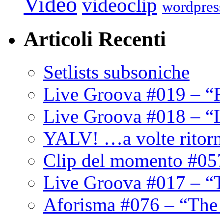
Video
videoclip
wordpres
Articoli Recenti
Setlists subsoniche
Live Groova #019 – “
Live Groova #018 – “
YALV! …a volte ritor
Clip del momento #05
Live Groova #017 – “
Aforisma #076 – “The