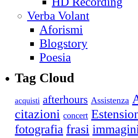
HD Recording
Verba Volant
Aforismi
Blogstory
Poesia
Tag Cloud
afterhours
Assistenza
acquisti
citazioni
Estensio
concert
frasi
fotografia
immagin