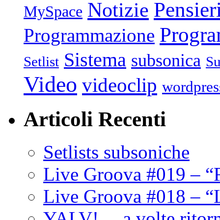
Pensier
Notizie
MySpace
Progr
Programmazione
Sistema
subsonica
Setlist
Su
Video
videoclip
wordpres
Articoli Recenti
Setlists subsoniche
Live Groova #019 – “
Live Groova #018 – “
YALV! …a volte ritor