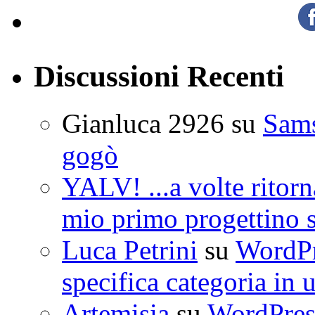
Discussioni Recenti
Gianluca 2926
su
Sam
gogò
YALV! ...a volte ritorn
mio primo progettino 
Luca Petrini
su
WordPre
specifica categoria in 
Artemisia
su
WordPress