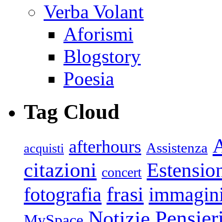
Verba Volant
Aforismi
Blogstory
Poesia
Tag Cloud
afterhours
Assistenza
acquisti
citazioni
Estensio
concert
frasi
fotografia
immagin
Pensier
Notizie
MySpace