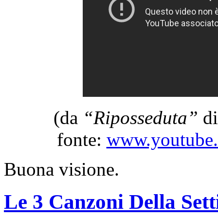
(da
“Riposseduta”
d
fonte:
www.youtube
Buona visione.
Le 3 Canzoni Della Set