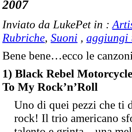
2007
Inviato da LukePet in :
Arti
Rubriche
,
Suoni
,
aggiungi
Bene bene…ecco le canzoni 
1) Black Rebel Motorcyc
To My Rock’n’Roll
Uno di quei pezzi che ti d
rock! Il trio americano s
talento e grinta…una mel