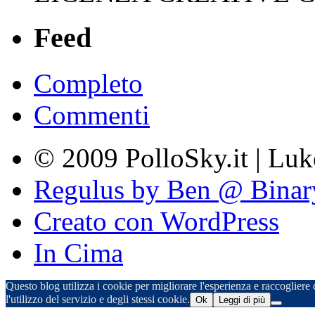
Feed
Completo
Commenti
© 2009 PolloSky.it | Lu
Regulus by Ben @ Binar
Creato con WordPress
In Cima
Questo blog utilizza i cookie per migliorare l'esperienza e raccogliere d
l'utilizzo del servizio e degli stessi cookie.
Ok
Leggi di più