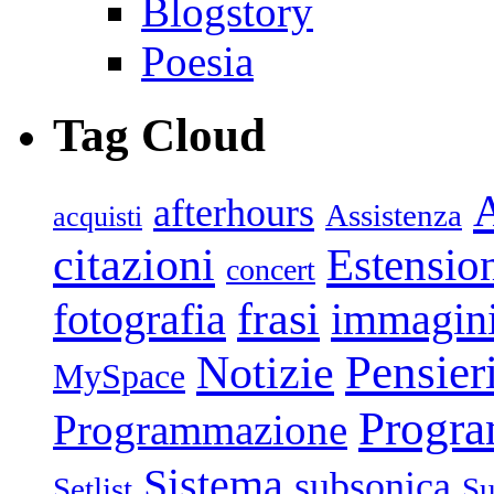
Blogstory
Poesia
Tag Cloud
afterhours
Assistenza
acquisti
citazioni
Estensio
concert
frasi
fotografia
immagin
Pensier
Notizie
MySpace
Progr
Programmazione
Sistema
subsonica
Setlist
Su