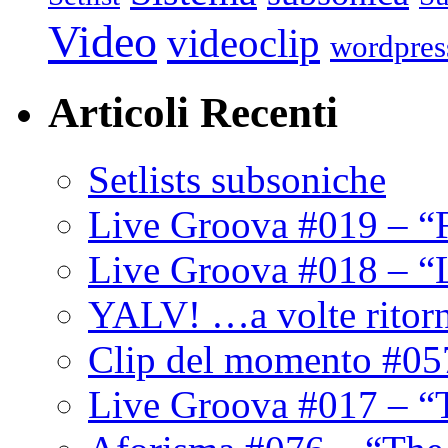
Video
videoclip
wordpres
Articoli Recenti
Setlists subsoniche
Live Groova #019 – “
Live Groova #018 – “
YALV! …a volte ritor
Clip del momento #05
Live Groova #017 – “