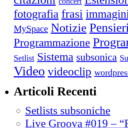
concert
frasi
fotografia
immagin
Pensier
Notizie
MySpace
Progr
Programmazione
Sistema
subsonica
Setlist
Su
Video
videoclip
wordpres
Articoli Recenti
Setlists subsoniche
Live Groova #019 – “