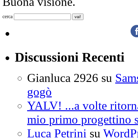
Buona visione.
cerca
Discussioni Recenti
Gianluca 2926
su
Sam
gogò
YALV! ...a volte ritorn
mio primo progettino 
Luca Petrini
su
WordPre