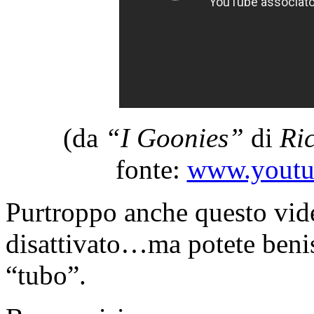
(da
“I Goonies”
di
Ri
fonte:
www.youtub
Purtroppo anche questo vid
disattivato…ma potete beni
“tubo”.