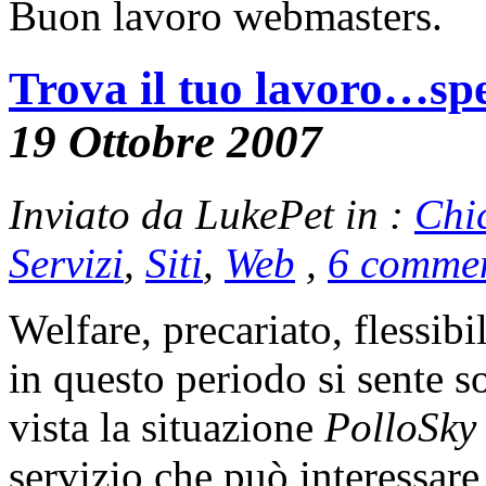
Buon lavoro webmasters.
Trova il tuo lavoro…spe
19 Ottobre 2007
Inviato da LukePet in :
Chi
Servizi
,
Siti
,
Web
,
6 commen
Welfare, precariato, flessib
in questo periodo si sente s
vista la situazione
PolloSky
servizio che può interessare