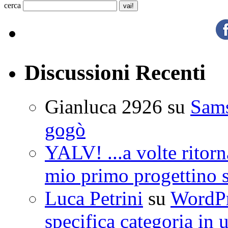
cerca
Discussioni Recenti
Gianluca 2926
su
Sam
gogò
YALV! ...a volte ritorn
mio primo progettino 
Luca Petrini
su
WordPre
specifica categoria in 