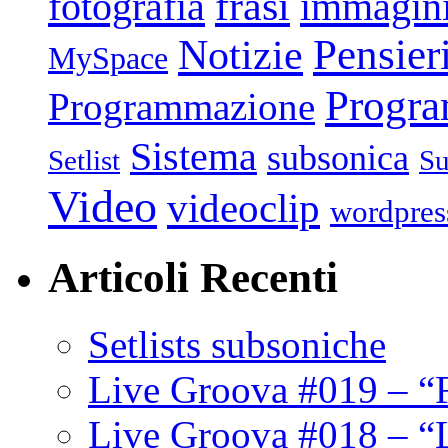
frasi
fotografia
immagin
Pensier
Notizie
MySpace
Progr
Programmazione
Sistema
subsonica
Setlist
Su
Video
videoclip
wordpres
Articoli Recenti
Setlists subsoniche
Live Groova #019 – “
Live Groova #018 – “