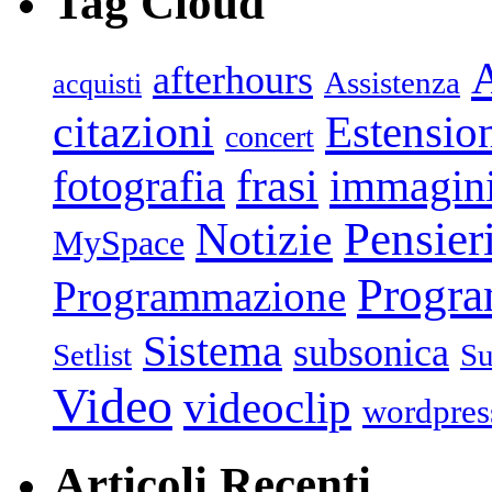
Tag Cloud
afterhours
Assistenza
acquisti
citazioni
Estensio
concert
frasi
fotografia
immagin
Pensier
Notizie
MySpace
Progr
Programmazione
Sistema
subsonica
Setlist
Su
Video
videoclip
wordpres
Articoli Recenti