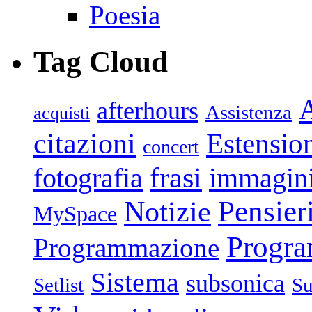
Poesia
Tag Cloud
afterhours
Assistenza
acquisti
citazioni
Estensio
concert
frasi
fotografia
immagin
Pensier
Notizie
MySpace
Progr
Programmazione
Sistema
subsonica
Setlist
Su