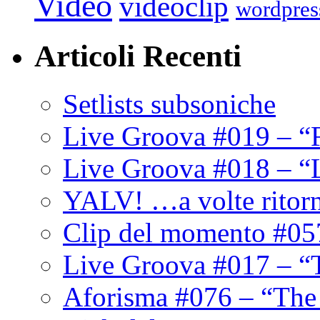
Video
videoclip
wordpres
Articoli Recenti
Setlists subsoniche
Live Groova #019 – “
Live Groova #018 – “
YALV! …a volte ritor
Clip del momento #05
Live Groova #017 – “
Aforisma #076 – “The