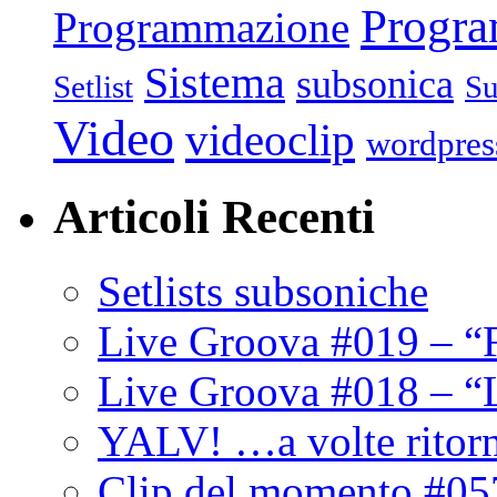
Progr
Programmazione
Sistema
subsonica
Setlist
Su
Video
videoclip
wordpres
Articoli Recenti
Setlists subsoniche
Live Groova #019 – “
Live Groova #018 – “
YALV! …a volte ritor
Clip del momento #05