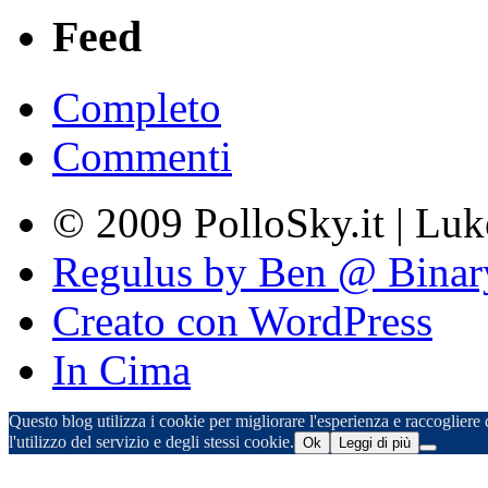
Feed
Completo
Commenti
© 2009 PolloSky.it | Lu
Regulus by Ben @ Binar
Creato con WordPress
In Cima
Questo blog utilizza i cookie per migliorare l'esperienza e raccogliere d
l'utilizzo del servizio e degli stessi cookie.
Ok
Leggi di più