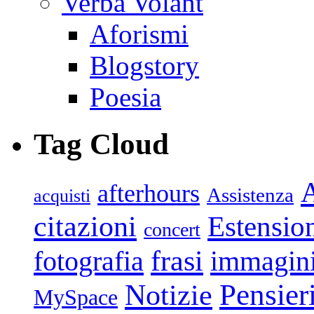
Verba Volant
Aforismi
Blogstory
Poesia
Tag Cloud
afterhours
Assistenza
acquisti
citazioni
Estensio
concert
frasi
fotografia
immagin
Pensier
Notizie
MySpace