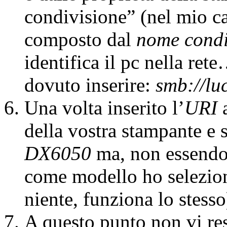
condivisione” (nel mio c
composto dal
nome condi
identifica il pc nella r
dovuto inserire:
smb://l
Una volta inserito l’
URI
a
della vostra stampante e 
DX6050
ma, non essendo p
come modello ho selezio
niente, funziona lo stesso
A questo punto non vi re