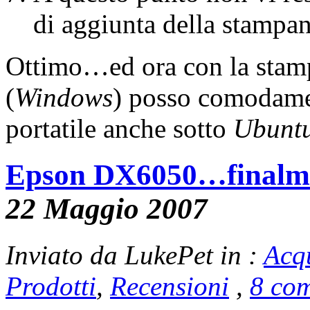
di aggiunta della stampan
Ottimo…ed ora con la stampa
(
Windows
) posso comodamen
portatile anche sotto
Ubunt
Epson DX6050…finalme
22 Maggio 2007
Inviato da LukePet in :
Acq
Prodotti
,
Recensioni
,
8 co