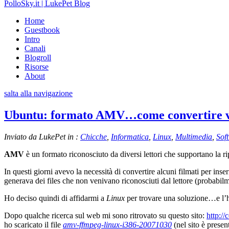
PolloSky.it | LukePet Blog
Home
Guestbook
Intro
Canali
Blogroll
Risorse
About
salta alla navigazione
Ubuntu: formato AMV…come convertire vi
Inviato da LukePet in :
Chicche
,
Informatica
,
Linux
,
Multimedia
,
Sof
AMV
è un formato riconosciuto da diversi lettori che supportano la ri
In questi giorni avevo la necessità di convertire alcuni filmati per ins
generava dei files che non venivano riconosciuti dal lettore (probabil
Ho deciso quindi di affidarmi a
Linux
per trovare una soluzione…e l’h
Dopo qualche ricerca sul web mi sono ritrovato su questo sito:
http:/
ho scaricato il file
amv-ffmpeg-linux-i386-20071030
(nel sito è prese