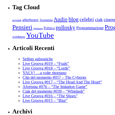
Tag Cloud
blog
Audio
celebri
ciak
cinem
afterhours
Assistenza
acquisti
Pro
Pensieri
pollosky
Programmazione
Politica
pictures
YouTube
wordpress
Articoli Recenti
Setlists subsoniche
Live Groova #019 – “Foals”
Live Groova #018 – “Lorde”
YALV! …a volte ritornano
Clip del momento #057 – The Cyborgs
Live Groova #017 – “The Head And The Heart”
Aforisma #076 – “The Imitation Game”
Ciak del momento #039 – “Whiplash”
Live Groova #016 – “The Shoes”
Live Groova #015 – “Blur”
Archivi