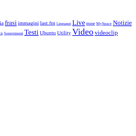
frasi
Live
Notizie
ia
immagini
last.fm
muse
MySpace
Linguaggi
Video
Testi
videoclip
Ubuntu
Utility
ca
Suggerimenti