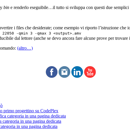
ory
bin
e renderlo eseguibile…il tutto si sviluppa con questi due semplic
ertire i files che desiderate; come esempio vi riporto l’istruzione che i
 22050 -qmin 3 -qmax 3 <output>.amv
ucibile dal lettore (anche se devo ancora fare alcune prove per trovare i
i comando:
(altro…)
gò
 primo progettino su CodePlex
fica categoria in una pagina dedicata
a categoria in una pagina dedicata
categoria in una pagina dedicata