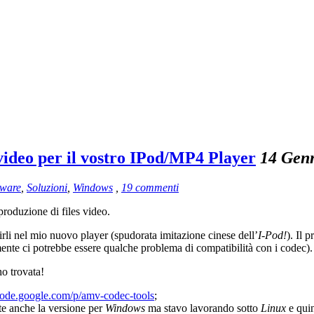
deo per il vostro IPod/MP4 Player
14 Gen
tware
,
Soluzioni
,
Windows
,
19 commenti
produzione di files video.
erirli nel mio nuovo player (spudorata imitazione cinese dell’
I-Pod!
). Il 
mente ci potrebbe essere qualche problema di compatibilità con i codec).
o trovata!
/code.google.com/p/amv-codec-tools
;
nte anche la versione per
Windows
ma stavo lavorando sotto
Linux
e quind