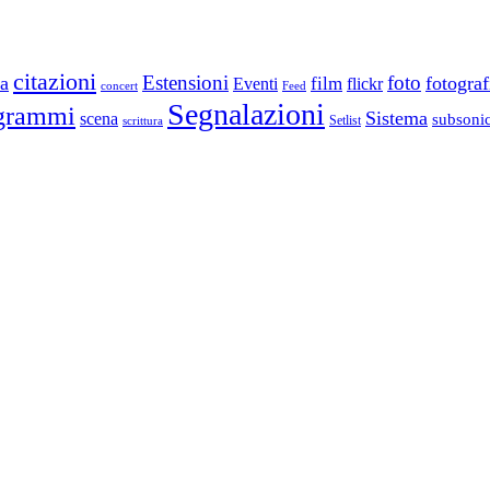
citazioni
Estensioni
foto
a
fotograf
film
Eventi
flickr
concert
Feed
Segnalazioni
grammi
Sistema
scena
subsoni
scrittura
Setlist