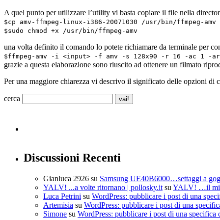
A quel punto per utilizzare l’utility vi basta copiare il file nella direct
$cp amv-ffmpeg-linux-i386-20071030 /usr/bin/ffmpeg-amv
$sudo chmod +x /usr/bin/ffmpeg-amv
una volta definito il comando lo potete richiamare da terminale per conv
$ffmpeg-amv -i <input> -f amv -s 128x90 -r 16 -ac 1 -ar
grazie a questa elaborazione sono riuscito ad ottenere un filmato riprod
Per una maggiore chiarezza vi descrivo il significato delle opzioni d
cerca
Discussioni Recenti
Gianluca 2926
su
Samsung UE40B6000…settaggi a go
YALV! ...a volte ritornano | pollosky.it
su
YALV! …il mio
Luca Petrini
su
WordPress: pubblicare i post di una speci
Artemisia
su
WordPress: pubblicare i post di una specific
Simone
su
WordPress: pubblicare i post di una specifica 