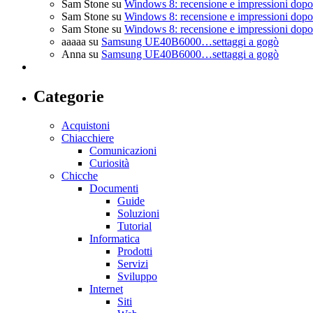
Sam Stone
su
Windows 8: recensione e impressioni dopo 
Sam Stone
su
Windows 8: recensione e impressioni dopo 
Sam Stone
su
Windows 8: recensione e impressioni dopo 
aaaaa
su
Samsung UE40B6000…settaggi a gogò
Anna
su
Samsung UE40B6000…settaggi a gogò
Categorie
Acquistoni
Chiacchiere
Comunicazioni
Curiosità
Chicche
Documenti
Guide
Soluzioni
Tutorial
Informatica
Prodotti
Servizi
Sviluppo
Internet
Siti