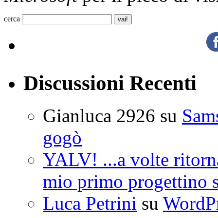
cerca
Discussioni Recenti
Gianluca 2926
su
Sam
gogò
YALV! ...a volte ritorn
mio primo progettino 
Luca Petrini
su
WordPre