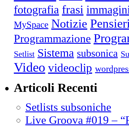
frasi
fotografia
immagin
Pensier
Notizie
MySpace
Progr
Programmazione
Sistema
subsonica
Setlist
Su
Video
videoclip
wordpres
Articoli Recenti
Setlists subsoniche
Live Groova #019 – “