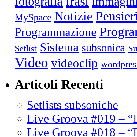
frasi
fotografia
immagin
Pensier
Notizie
MySpace
Progr
Programmazione
Sistema
subsonica
Setlist
Su
Video
videoclip
wordpres
Articoli Recenti
Setlists subsoniche
Live Groova #019 – “
Live Groova #018 – “