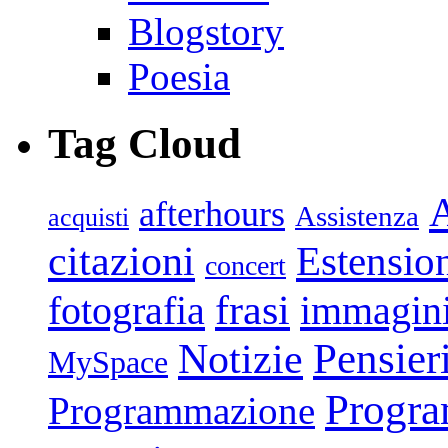
Blogstory
Poesia
Tag Cloud
afterhours
Assistenza
acquisti
citazioni
Estensio
concert
frasi
fotografia
immagin
Pensier
Notizie
MySpace
Progr
Programmazione