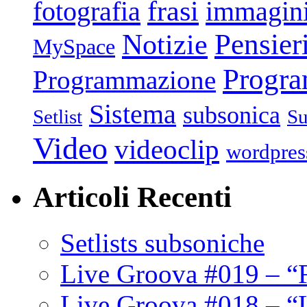
frasi
fotografia
immagin
Pensier
Notizie
MySpace
Progr
Programmazione
Sistema
subsonica
Setlist
Su
Video
videoclip
wordpres
Articoli Recenti
Setlists subsoniche
Live Groova #019 – “
Live Groova #018 – “