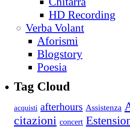
Chitarra
HD Recording
Verba Volant
Aforismi
Blogstory
Poesia
Tag Cloud
afterhours
Assistenza
acquisti
citazioni
Estensio
concert