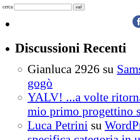
cerca
Discussioni Recenti
Gianluca 2926
su
Sam
gogò
YALV! ...a volte ritorn
mio primo progettino 
Luca Petrini
su
WordPre
specifica categoria in 