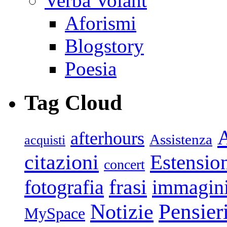
Verba Volant
Aforismi
Blogstory
Poesia
Tag Cloud
afterhours
Assistenza
acquisti
citazioni
Estensio
concert
frasi
fotografia
immagin
Pensier
Notizie
MySpace