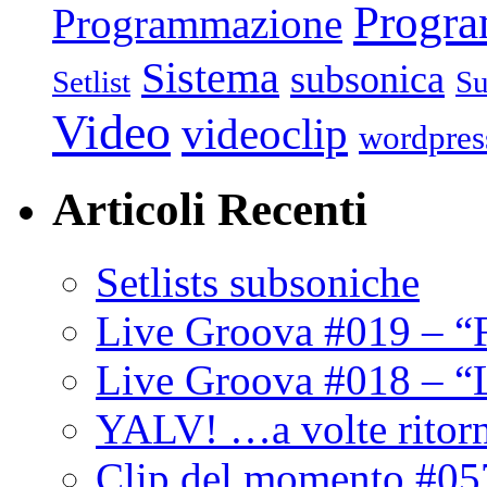
Progr
Programmazione
Sistema
subsonica
Setlist
Su
Video
videoclip
wordpres
Articoli Recenti
Setlists subsoniche
Live Groova #019 – “
Live Groova #018 – “
YALV! …a volte ritor
Clip del momento #05