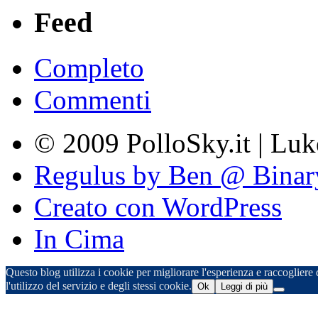
Feed
Completo
Commenti
© 2009 PolloSky.it | Lu
Regulus by Ben @ Binar
Creato con WordPress
In Cima
Questo blog utilizza i cookie per migliorare l'esperienza e raccogliere d
l'utilizzo del servizio e degli stessi cookie.
Ok
Leggi di più