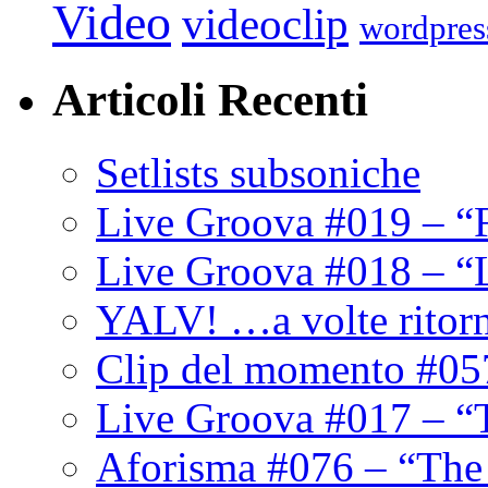
Video
videoclip
wordpres
Articoli Recenti
Setlists subsoniche
Live Groova #019 – “
Live Groova #018 – “
YALV! …a volte ritor
Clip del momento #05
Live Groova #017 – “
Aforisma #076 – “The