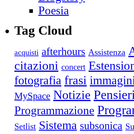
Poesia
Tag Cloud
afterhours
Assistenza
acquisti
citazioni
Estensio
concert
frasi
fotografia
immagin
Pensier
Notizie
MySpace
Progr
Programmazione
Sistema
subsonica
Setlist
Su