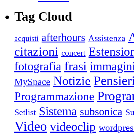
Tag Cloud
afterhours
Assistenza
acquisti
citazioni
Estensio
concert
frasi
fotografia
immagin
Pensier
Notizie
MySpace
Progr
Programmazione
Sistema
subsonica
Setlist
Su
Video
videoclip
wordpres