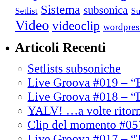
Sistema
subsonica
Setlist
Su
Video
videoclip
wordpres
Articoli Recenti
Setlists subsoniche
Live Groova #019 – “
Live Groova #018 – “
YALV! …a volte ritor
Clip del momento #05
Live Groova #017 – “