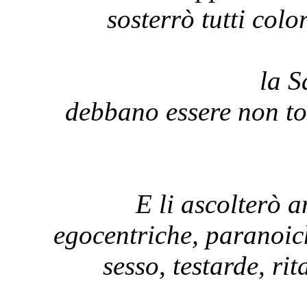
sosterrò tutti col
la S
debbano essere non tol
E li ascolterò 
egocentriche, paranoich
sesso, testarde, ri