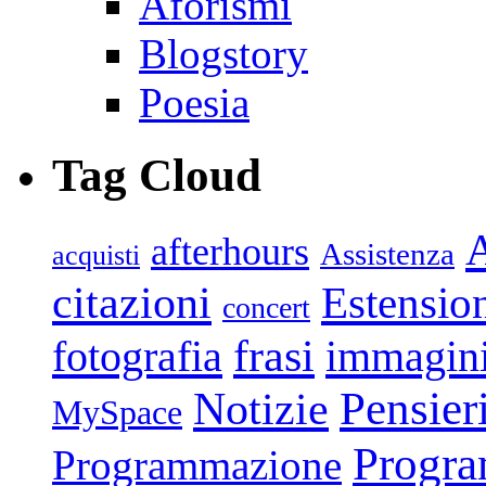
Aforismi
Blogstory
Poesia
Tag Cloud
afterhours
Assistenza
acquisti
citazioni
Estensio
concert
frasi
fotografia
immagin
Pensier
Notizie
MySpace
Progr
Programmazione