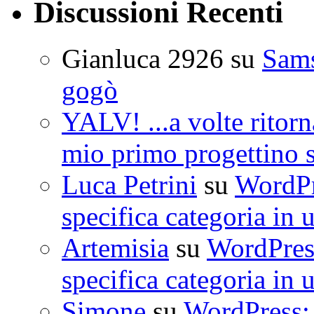
Discussioni Recenti
Gianluca 2926
su
Sam
gogò
YALV! ...a volte ritorn
mio primo progettino 
Luca Petrini
su
WordPre
specifica categoria in 
Artemisia
su
WordPress
specifica categoria in 
Simone
su
WordPress: 