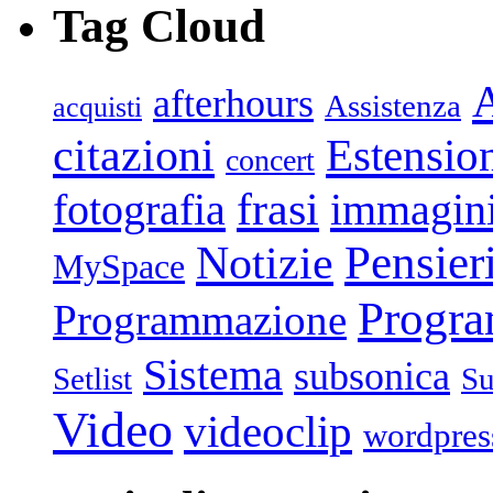
Tag Cloud
afterhours
Assistenza
acquisti
citazioni
Estensio
concert
frasi
fotografia
immagin
Pensier
Notizie
MySpace
Progr
Programmazione
Sistema
subsonica
Setlist
Su
Video
videoclip
wordpres