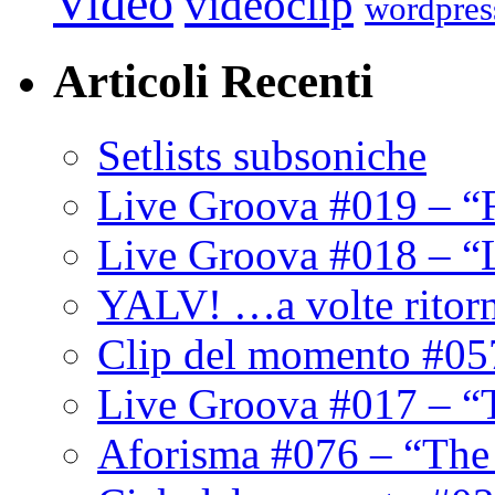
Video
videoclip
wordpres
Articoli Recenti
Setlists subsoniche
Live Groova #019 – “
Live Groova #018 – “
YALV! …a volte ritor
Clip del momento #05
Live Groova #017 – “
Aforisma #076 – “The