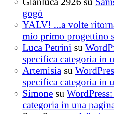
Gianluca 2926
su
Sam
gogò
YALV! ...a volte ritorn
mio primo progettino 
Luca Petrini
su
WordPre
specifica categoria in 
Artemisia
su
WordPress
specifica categoria in 
Simone
su
WordPress: 
categoria in una pagin