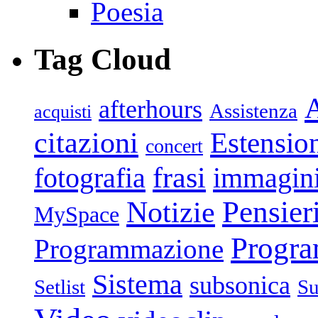
Poesia
Tag Cloud
afterhours
Assistenza
acquisti
citazioni
Estensio
concert
frasi
fotografia
immagin
Pensier
Notizie
MySpace
Progr
Programmazione
Sistema
subsonica
Setlist
Su