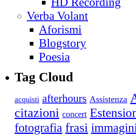
HD Recording
Verba Volant
Aforismi
Blogstory
Poesia
Tag Cloud
afterhours
Assistenza
acquisti
citazioni
Estensio
concert
frasi
fotografia
immagin