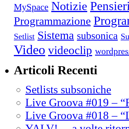
Pensier
Notizie
MySpace
Progr
Programmazione
Sistema
subsonica
Setlist
Su
Video
videoclip
wordpres
Articoli Recenti
Setlists subsoniche
Live Groova #019 – “
Live Groova #018 – “
YALV! …a volte ritor