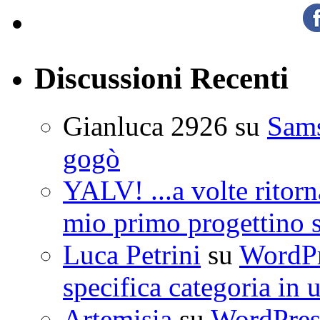
Discussioni Recenti
Gianluca 2926
su
Sam
gogò
YALV! ...a volte ritorn
mio primo progettino 
Luca Petrini
su
WordPre
specifica categoria in 
Artemisia
su
WordPress