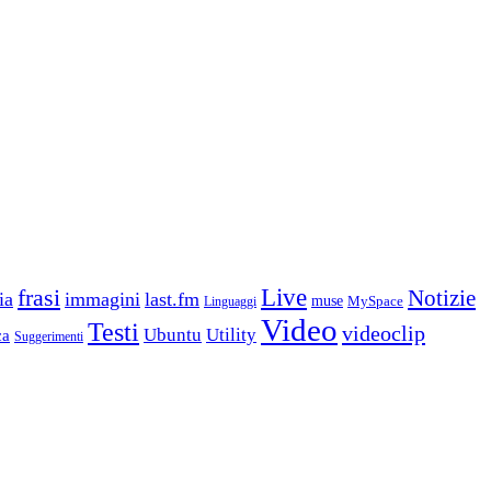
frasi
Live
Notizie
ia
immagini
last.fm
muse
MySpace
Linguaggi
Video
Testi
videoclip
Ubuntu
Utility
ca
Suggerimenti