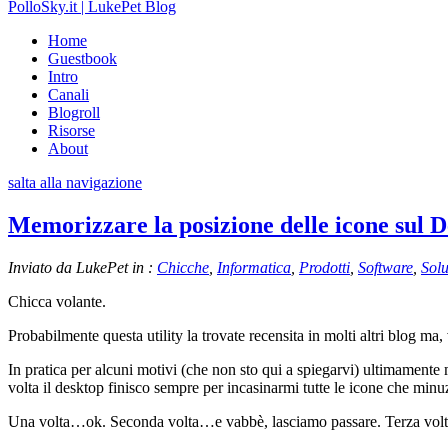
PolloSky.it | LukePet Blog
Home
Guestbook
Intro
Canali
Blogroll
Risorse
About
salta alla navigazione
Memorizzare la posizione delle icone sul 
Inviato da LukePet in :
Chicche
,
Informatica
,
Prodotti
,
Software
,
Solu
Chicca volante.
Probabilmente questa utility la trovate recensita in molti altri blog ma
In pratica per alcuni motivi (che non sto qui a spiegarvi) ultimamente 
volta il desktop finisco sempre per incasinarmi tutte le icone che mi
Una volta…ok. Seconda volta…e vabbè, lasciamo passare. Terza vol