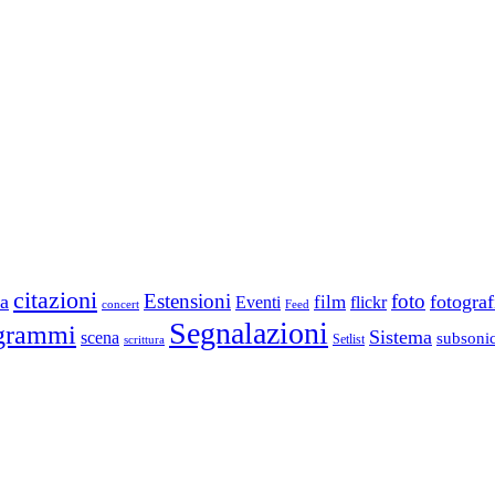
citazioni
Estensioni
foto
a
fotograf
film
Eventi
flickr
concert
Feed
Segnalazioni
grammi
Sistema
scena
subsoni
scrittura
Setlist