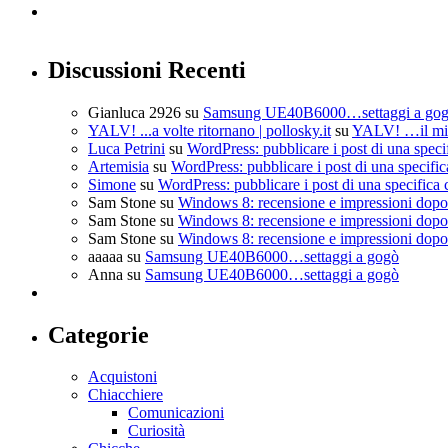
Discussioni Recenti
Gianluca 2926
su
Samsung UE40B6000…settaggi a go
YALV! ...a volte ritornano | pollosky.it
su
YALV! …il mio
Luca Petrini
su
WordPress: pubblicare i post di una speci
Artemisia
su
WordPress: pubblicare i post di una specific
Simone
su
WordPress: pubblicare i post di una specifica 
Sam Stone
su
Windows 8: recensione e impressioni dopo 
Sam Stone
su
Windows 8: recensione e impressioni dopo 
Sam Stone
su
Windows 8: recensione e impressioni dopo 
aaaaa
su
Samsung UE40B6000…settaggi a gogò
Anna
su
Samsung UE40B6000…settaggi a gogò
Categorie
Acquistoni
Chiacchiere
Comunicazioni
Curiosità