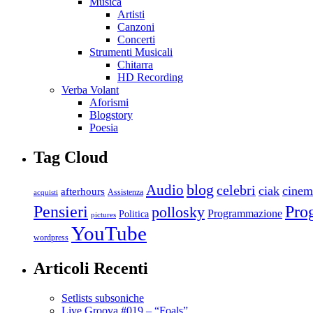
Musica
Artisti
Canzoni
Concerti
Strumenti Musicali
Chitarra
HD Recording
Verba Volant
Aforismi
Blogstory
Poesia
Tag Cloud
blog
Audio
celebri
ciak
cinem
afterhours
Assistenza
acquisti
Pro
Pensieri
pollosky
Programmazione
Politica
pictures
YouTube
wordpress
Articoli Recenti
Setlists subsoniche
Live Groova #019 – “Foals”