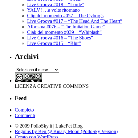
Live Groova #018 – “Lorde”
YALV! …a volte ritornano
Clip del momento #057 – The Cyborgs
Live Groova #017 – “The Head And The Heart”
Aforisma #076 – “The Imitation Game”
Ciak del momento #039 – “Whiplash”
Live Groova #016 – “The Shoes”
Live Groova #015 – “Blur”
Archivi
Archivi
LICENZA CREATIVE COMMONS
Feed
Completo
Commenti
© 2009 PolloSky.it | LukePet Blog
Regulus by Ben @ Binary Moon (PolloSky Version)
Creato con WordPress