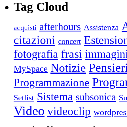
Tag Cloud
afterhours
Assistenza
acquisti
citazioni
Estensio
concert
frasi
fotografia
immagin
Pensier
Notizie
MySpace
Progr
Programmazione
Sistema
subsonica
Setlist
Su
Video
videoclip
wordpres