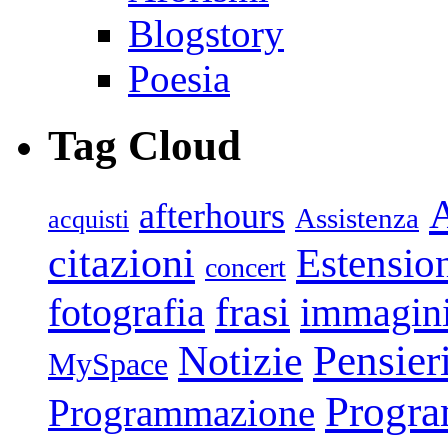
Blogstory
Poesia
Tag Cloud
afterhours
Assistenza
acquisti
citazioni
Estensio
concert
frasi
fotografia
immagin
Pensier
Notizie
MySpace
Progr
Programmazione