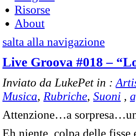
Risorse
About
salta alla navigazione
Live Groova #018 – “L
Inviato da LukePet in :
Arti
Musica
,
Rubriche
,
Suoni
,
a
Attenzione…a sorpresa…un
Eh niente, colpa delle fisse