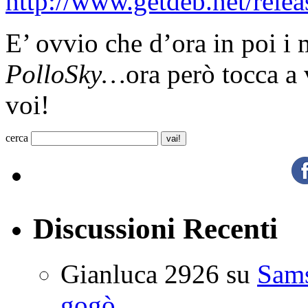
http://www.getdeb.net/rele
E’ ovvio che d’ora in poi i m
PolloSky…
ora però tocca a 
voi!
cerca
Discussioni Recenti
Gianluca 2926
su
Sam
gogò