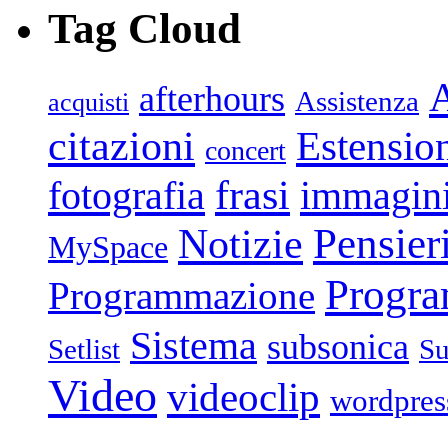
Tag Cloud
afterhours
Assistenza
acquisti
citazioni
Estensio
concert
frasi
fotografia
immagin
Pensier
Notizie
MySpace
Progr
Programmazione
Sistema
subsonica
Setlist
Su
Video
videoclip
wordpres