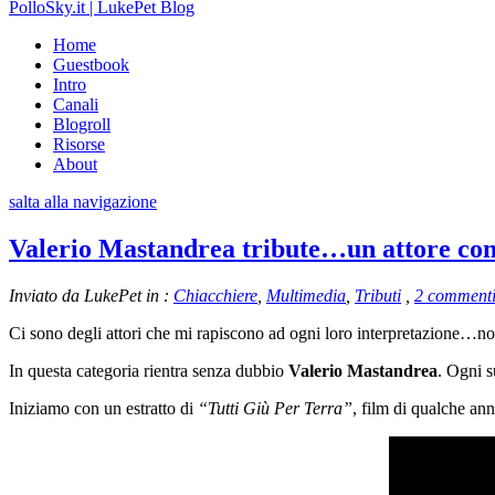
PolloSky.it | LukePet Blog
Home
Guestbook
Intro
Canali
Blogroll
Risorse
About
salta alla navigazione
Valerio Mastandrea tribute…un attore con
Inviato da LukePet in :
Chiacchiere
,
Multimedia
,
Tributi
,
2 comment
Ci sono degli attori che mi rapiscono ad ogni loro interpretazione…nom
In questa categoria rientra senza dubbio
Valerio Mastandrea
. Ogni s
Iniziamo con un estratto di
“Tutti Giù Per Terra”
, film di qualche a