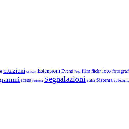
citazioni
Estensioni
foto
a
fotograf
film
Eventi
flickr
concert
Feed
Segnalazioni
grammi
Sistema
scena
subsoni
scrittura
Setlist