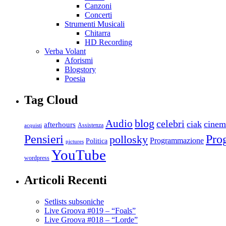
Canzoni
Concerti
Strumenti Musicali
Chitarra
HD Recording
Verba Volant
Aforismi
Blogstory
Poesia
Tag Cloud
blog
Audio
celebri
ciak
cinem
afterhours
Assistenza
acquisti
Pro
Pensieri
pollosky
Programmazione
Politica
pictures
YouTube
wordpress
Articoli Recenti
Setlists subsoniche
Live Groova #019 – “Foals”
Live Groova #018 – “Lorde”