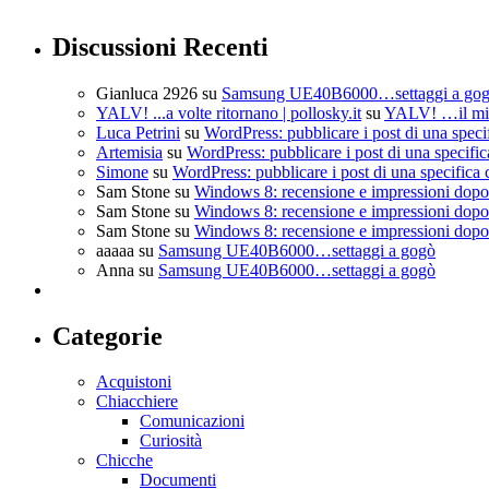
Discussioni Recenti
Gianluca 2926
su
Samsung UE40B6000…settaggi a go
YALV! ...a volte ritornano | pollosky.it
su
YALV! …il mio
Luca Petrini
su
WordPress: pubblicare i post di una speci
Artemisia
su
WordPress: pubblicare i post di una specific
Simone
su
WordPress: pubblicare i post di una specifica 
Sam Stone
su
Windows 8: recensione e impressioni dopo 
Sam Stone
su
Windows 8: recensione e impressioni dopo 
Sam Stone
su
Windows 8: recensione e impressioni dopo 
aaaaa
su
Samsung UE40B6000…settaggi a gogò
Anna
su
Samsung UE40B6000…settaggi a gogò
Categorie
Acquistoni
Chiacchiere
Comunicazioni
Curiosità
Chicche
Documenti