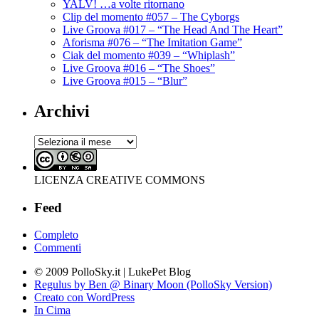
YALV! …a volte ritornano
Clip del momento #057 – The Cyborgs
Live Groova #017 – “The Head And The Heart”
Aforisma #076 – “The Imitation Game”
Ciak del momento #039 – “Whiplash”
Live Groova #016 – “The Shoes”
Live Groova #015 – “Blur”
Archivi
Archivi
LICENZA CREATIVE COMMONS
Feed
Completo
Commenti
© 2009 PolloSky.it | LukePet Blog
Regulus by Ben @ Binary Moon (PolloSky Version)
Creato con WordPress
In Cima