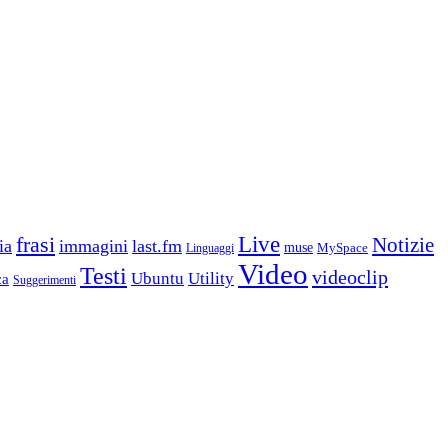
frasi
Live
Notizie
ia
immagini
last.fm
muse
MySpace
Linguaggi
Video
Testi
videoclip
Ubuntu
Utility
ca
Suggerimenti