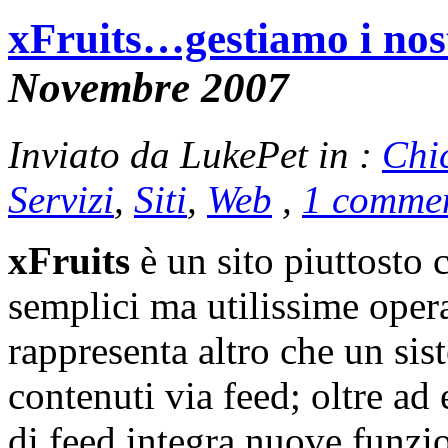
xFruits…gestiamo i nost
Novembre 2007
Inviato da LukePet in :
Chi
Servizi
,
Siti
,
Web
,
1 commen
xFruits
è un sito piuttosto 
semplici ma utilissime opera
rappresenta altro che un sis
contenuti via feed; oltre a
di feed integra nuove funzio