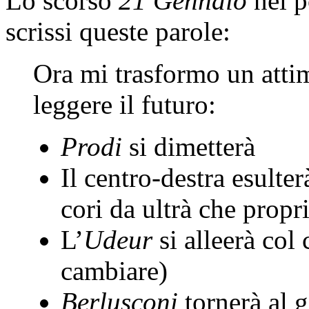
Lo scorso
21 Gennaio
nel p
scrissi queste parole:
Ora mi trasformo un atti
leggere il futuro:
Prodi
si dimetterà
Il centro-destra esulte
cori da ultrà che prop
L’
Udeur
si alleerà col 
cambiare)
Berlusconi
tornerà al 