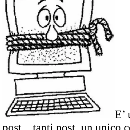
E’ 
post…tanti post, un unico c