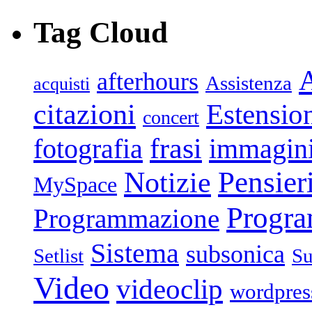
Tag Cloud
afterhours
Assistenza
acquisti
citazioni
Estensio
concert
frasi
fotografia
immagin
Pensier
Notizie
MySpace
Progr
Programmazione
Sistema
subsonica
Setlist
Su
Video
videoclip
wordpres