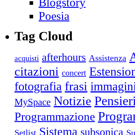
Blogstory
Poesia
Tag Cloud
afterhours
Assistenza
acquisti
citazioni
Estensio
concert
frasi
fotografia
immagin
Pensier
Notizie
MySpace
Progr
Programmazione
Sistema
subsonica
Setlist
Su