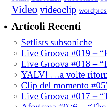
Video
videoclip
wordpres
Articoli Recenti
Setlists subsoniche
Live Groova #019 – “
Live Groova #018 – “
YALV! …a volte ritor
Clip del momento #05
Live Groova #017 – “
Aforisma #076 – “The