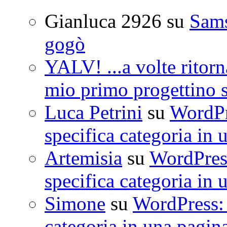
Gianluca 2926
su
Sam
gogò
YALV! ...a volte ritorn
mio primo progettino 
Luca Petrini
su
WordPre
specifica categoria in 
Artemisia
su
WordPress
specifica categoria in 
Simone
su
WordPress: 
categoria in una pagin