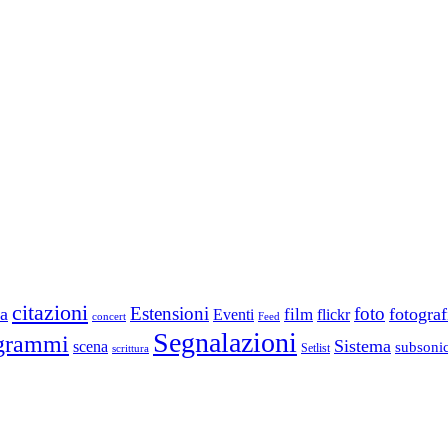
citazioni
Estensioni
foto
a
fotograf
film
Eventi
flickr
concert
Feed
Segnalazioni
grammi
Sistema
scena
subsoni
scrittura
Setlist