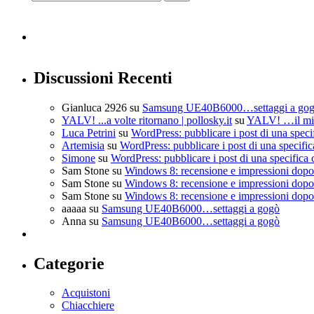
Discussioni Recenti
Gianluca 2926
su
Samsung UE40B6000…settaggi a go
YALV! ...a volte ritornano | pollosky.it
su
YALV! …il mio
Luca Petrini
su
WordPress: pubblicare i post di una speci
Artemisia
su
WordPress: pubblicare i post di una specific
Simone
su
WordPress: pubblicare i post di una specifica 
Sam Stone
su
Windows 8: recensione e impressioni dopo 
Sam Stone
su
Windows 8: recensione e impressioni dopo 
Sam Stone
su
Windows 8: recensione e impressioni dopo 
aaaaa
su
Samsung UE40B6000…settaggi a gogò
Anna
su
Samsung UE40B6000…settaggi a gogò
Categorie
Acquistoni
Chiacchiere