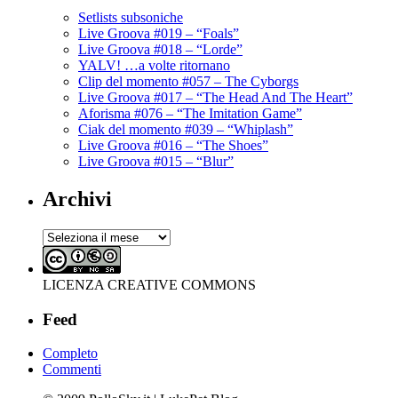
Setlists subsoniche
Live Groova #019 – “Foals”
Live Groova #018 – “Lorde”
YALV! …a volte ritornano
Clip del momento #057 – The Cyborgs
Live Groova #017 – “The Head And The Heart”
Aforisma #076 – “The Imitation Game”
Ciak del momento #039 – “Whiplash”
Live Groova #016 – “The Shoes”
Live Groova #015 – “Blur”
Archivi
Archivi
LICENZA CREATIVE COMMONS
Feed
Completo
Commenti