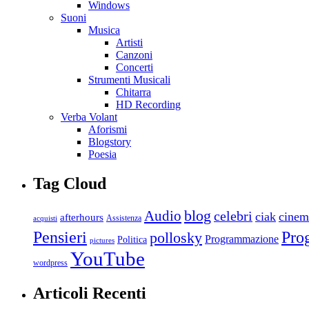
Windows
Suoni
Musica
Artisti
Canzoni
Concerti
Strumenti Musicali
Chitarra
HD Recording
Verba Volant
Aforismi
Blogstory
Poesia
Tag Cloud
blog
Audio
celebri
ciak
cinem
afterhours
Assistenza
acquisti
Pro
Pensieri
pollosky
Programmazione
Politica
pictures
YouTube
wordpress
Articoli Recenti