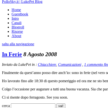
PolloSky.it | LukePet Blog
Home
Guestbook
Intro
Canali
Blogroll
Risorse
About
salta alla navigazione
In Ferie
8 Agosto 2008
Inviato da LukePet in :
Chiacchiere
,
Comunicazioni
,
1 commento fin
Finalmente da quest’anno posso dire anch’io: sono in ferie (nel vero se
Ho lavorato fino alle 18:30 di questo pomeriggio ed ora me ne sto be
Colgo l’occasione per augurare a tutti una buona vacanza. Sia che par
Ci si risente dopo ferragosto. See you soon.
cerca