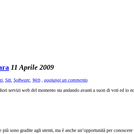
ara
11 Aprile 2009
zi
,
Siti
,
Software
,
Web
,
aggiungi un commento
gliori servizi web del momento sta andando avanti a suon di voti ed io n
 più sono gradite agli utenti, ma è anche un’opportunità per conoscere meg