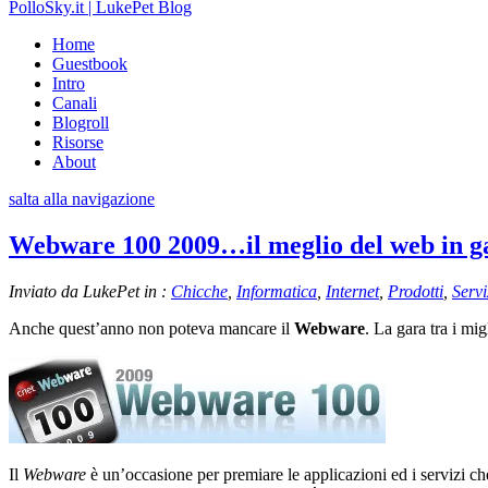
PolloSky.it | LukePet Blog
Home
Guestbook
Intro
Canali
Blogroll
Risorse
About
salta alla navigazione
Webware 100 2009…il meglio del web in g
Inviato da LukePet in :
Chicche
,
Informatica
,
Internet
,
Prodotti
,
Servi
Anche quest’anno non poteva mancare il
Webware
. La gara tra i mi
Il
Webware
è un’occasione per premiare le applicazioni ed i servizi che