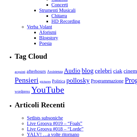
Concerti
Strumenti Musicali
Chitarra
HD Recording
Verba Volant
Aforismi
Blogstory
Poesia
Tag Cloud
blog
Audio
celebri
ciak
cinem
afterhours
Assistenza
acquisti
Pro
Pensieri
pollosky
Programmazione
Politica
pictures
YouTube
wordpress
Articoli Recenti
Setlists subsoniche
Live Groova #019 – “Foals”
Live Groova #018 – “Lorde”
YALV! …a volte ritornano