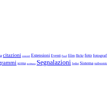
citazioni
Estensioni
foto
a
fotograf
film
Eventi
flickr
concert
Feed
Segnalazioni
grammi
Sistema
scena
subsoni
scrittura
Setlist