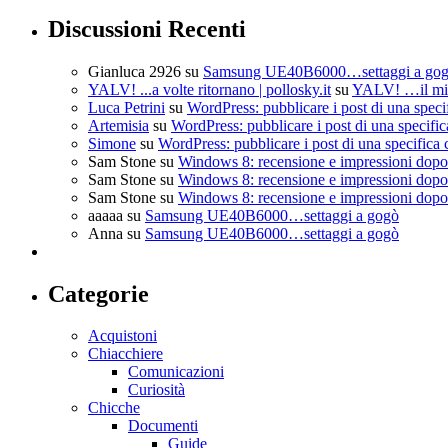
Discussioni Recenti
Gianluca 2926
su
Samsung UE40B6000…settaggi a go
YALV! ...a volte ritornano | pollosky.it
su
YALV! …il mio
Luca Petrini
su
WordPress: pubblicare i post di una speci
Artemisia
su
WordPress: pubblicare i post di una specific
Simone
su
WordPress: pubblicare i post di una specifica 
Sam Stone
su
Windows 8: recensione e impressioni dopo 
Sam Stone
su
Windows 8: recensione e impressioni dopo 
Sam Stone
su
Windows 8: recensione e impressioni dopo 
aaaaa
su
Samsung UE40B6000…settaggi a gogò
Anna
su
Samsung UE40B6000…settaggi a gogò
Categorie
Acquistoni
Chiacchiere
Comunicazioni
Curiosità
Chicche
Documenti
Guide