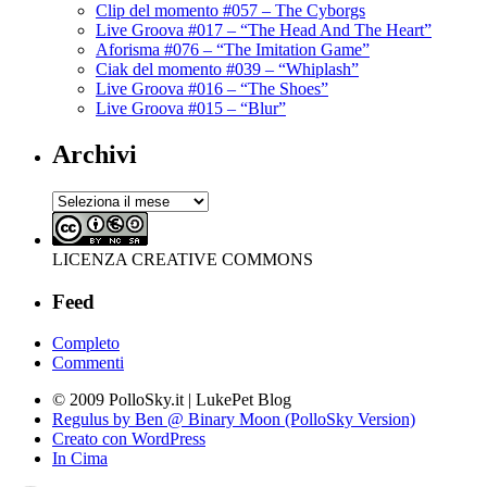
Clip del momento #057 – The Cyborgs
Live Groova #017 – “The Head And The Heart”
Aforisma #076 – “The Imitation Game”
Ciak del momento #039 – “Whiplash”
Live Groova #016 – “The Shoes”
Live Groova #015 – “Blur”
Archivi
Archivi
LICENZA CREATIVE COMMONS
Feed
Completo
Commenti
© 2009 PolloSky.it | LukePet Blog
Regulus by Ben @ Binary Moon (PolloSky Version)
Creato con WordPress
In Cima